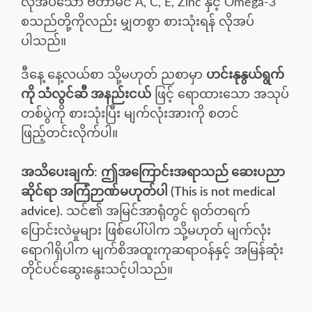
လိုအပ်သော ဗီတာမင် A, C, E, Zinc နှင့် Omega-3
စသည်တို့ကိုလည်း မျှတစွာ စားသုံးရန် လိုအပ်
ပါသည်။
ဒီနေ့ နေ့လယ်စာ သို့မဟုတ် ညစာမှာ
ဟင်းနုနွယ်ရွက်
ကို သံလွင်ဆီ အနည်းငယ်
ဖြင့် ရောထားသော အသုပ်
တစ်ပွဲကို စားသုံးပြီး မျက်လုံးအားကို စတင်
ဖြည့်တင်းလိုက်ပါ။
အသိပေးချက်:
ဤအကြောင်းအရာသည် ဆေးပညာ
ဆိုင်ရာ အကြံဉာဏ်မဟုတ်ပါ (This is not medical
advice).
သင်၏ အမြင်အာရုံတွင် ရုတ်တရက်
ပြောင်းလဲမှုများ ဖြစ်ပေါ်ပါက သို့မဟုတ် မျက်လုံး
ရောဂါရှိပါက မျက်စိအထူးကုဆရာဝန်နှင့် အမြန်ဆုံး
တိုင်ပင်ဆွေးနွေးသင့်ပါသည်။