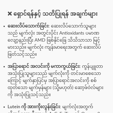
❌ ရှောင်ရန်နှင့် သတိပြုရန် အချက်များ
ဆေးလိပ်သောက်ခြင်း:
ဆေးလိပ်သောက်သူများ
သည် မျက်လုံး အတွင်းပိုင်း Antioxidants ပမာဏ
လျော့နည်းပြီး AMD ဖြစ်နိုင်ခြေ သိသိသာသာ မြင့်
မားသည်။ မျက်လုံး ကျန်းမာရေးအတွက် ဆေးလိပ်
ဖြတ်သင့်သည်။
အပြာရောင် အလင်းကို မကာကွယ်ခြင်း:
ကွန်ပျူတာ
အသုံးပြုသူများသည် မျက်လုံးကို တင်းမာစေသော
ကြောင့် မျက်နှာပြင်မှ အပြာရောင်အလင်းကို စစ်
ထုတ်သော မျက်မှန်များ (သို့မဟုတ်) ဆော့ဖ်ဝဲလ်များ
ကို အသုံးပြုသင့်သည်။
Lutein ကို အားကိုးလွန်းခြင်း:
မျက်လုံးအတွက်