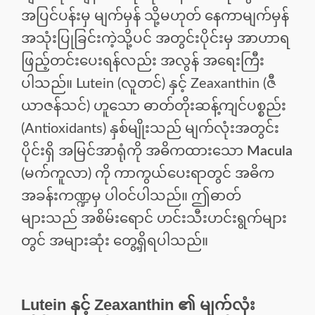
အပြင်ပန်းမှ မျက်မှန် သို့မဟုတ် နေကာမျက်မှန်
အသုံးပြုခြင်းကဲ့သို့ပင် အတွင်းပိုင်းမှ အာဟာရ
ဖြည့်တင်းပေးရန်လည်း အလွန် အရေးကြီး
ပါသည်။ Lutein (လူတင်) နှင့် Zeaxanthin (ဇီ
ယာဇန်သင်) ဟူသော ဓာတ်တိုးဆန့်ကျင်ပစ္စည်း
(Antioxidants) နှစ်မျိုးသည် မျက်လုံးအတွင်း
ပိုင်းရှိ အမြင်အာရုံကို အဓိကထားသော
Macula
(မက်ကူလာ) ကို ကာကွယ်ပေးရာတွင် အဓိက
အခန်းကဏ္ဍမှ ပါဝင်ပါသည်။ ဤဓာတ်
များသည် အစိမ်းရောင် ဟင်းသီးဟင်းရွက်များ
တွင် အများဆုံး တွေ့ရှိရပါသည်။
Lutein နှင့် Zeaxanthin ၏ မျက်လုံး