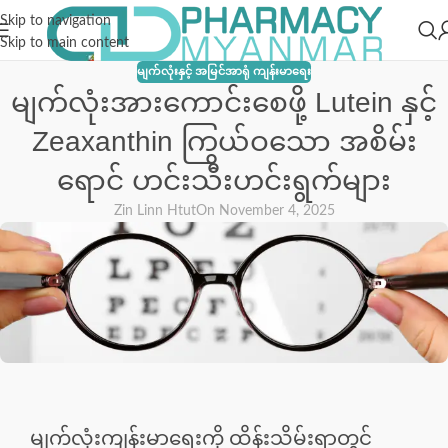
Skip to navigation
Skip to main content
မျက်လုံးနှင့် အမြင်အာရုံ ကျန်းမာရေး
မျက်လုံးအားကောင်းစေဖို့ Lutein နှင့်
Zeaxanthin ကြွယ်ဝသော အစိမ်း
ရောင် ဟင်းသီးဟင်းရွက်များ
Zin Linn Htut
On November 4, 2025
မျက်လုံးကျန်းမာရေးကို ထိန်းသိမ်းရာတွင်