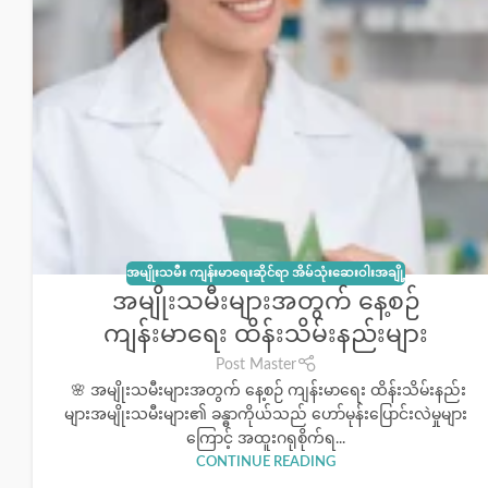
အမျိုးသမီး ကျန်းမာရေးဆိုင်ရာ အိမ်သုံးဆေးဝါးအချို့
အမျိုးသမီးများအတွက် နေ့စဉ်
ကျန်းမာရေး ထိန်းသိမ်းနည်းများ
Post Master
🌸 အမျိုးသမီးများအတွက် နေ့စဉ် ကျန်းမာရေး ထိန်းသိမ်းနည်း
များအမျိုးသမီးများ၏ ခန္ဓာကိုယ်သည် ဟော်မုန်းပြောင်းလဲမှုများ
ကြောင့် အထူးဂရုစိုက်ရ...
CONTINUE READING