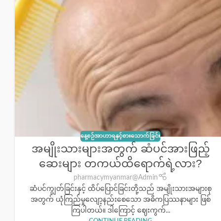
နေ့စဉ်အာဟာရနှင့်စားသောက်ခြင်း
အမျိုးသားများအတွက် ဆံပင်အားဖြည့်
ဆေးများ တကယ်ထိရောက်ရဲ့လား?
pharmacymyanmar@Admin
ဆံပင်ကျွတ်ခြင်းနှင့် ထိပ်ပြောင်ခြင်းတို့သည် အမျိုးသားအများစု
အတွက် ယုံကြည်မှုလျော့နည်းစေသော အဓိကပြဿနာများ ဖြစ်
ကြပါတယ်။ ဒါကြောင့် ဈေးကွက်...