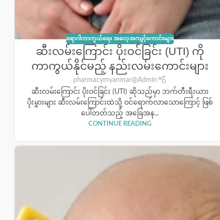
ရောဂါကာကွယ်ရေး အလေ့အကျင့်ကောင်းများ
ဆီးလမ်းကြောင်း ပိုးဝင်ခြင်း (UTI) ကို
ကာကွယ်နိုင်မည့် နည်းလမ်းကောင်းများ
pharmacymyanmar@Admin
ဆီးလမ်းကြောင်း ပိုးဝင်ခြင်း (UTI) ဆိုသည်မှာ ဘက်တီးရီးယား
ပိုးမွှားများ ဆီးလမ်းကြောင်းထဲသို့ ဝင်ရောက်လာသောကြောင့် ဖြစ်
ပေါ်တတ်သည့် အခြေအန...
CONTINUE READING