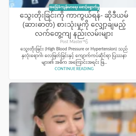
အခြေခံကျန်းမာရေး စောင့်ရှောက်မှု
သွေးတိုးခြင်းကို ကာကွယ်ရန်- ဆိုဒီယမ်
(ဆားဓာတ်) စားသုံးမှုကို လျှော့ချမည့်
လက်တွေ့ကျ နည်းလမ်းများ
Post Master
သွေးတိုးခြင်း (High Blood Pressure or Hypertension) သည်
နှလုံးရောဂါ၊ လေဖြတ်ခြင်းနှင့် ကျောက်ကပ်ဆိုင်ရာ ပြဿနာ
များ၏ အဓိက အကြောင်းအရင်း ဖြ...
CONTINUE READING