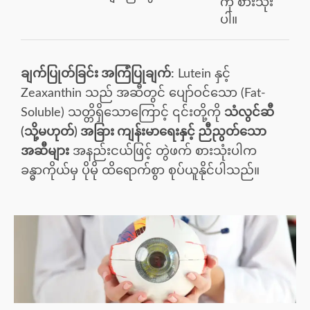
ကို စားသုံး
ပါ။
ချက်ပြုတ်ခြင်း အကြံပြုချက်:
Lutein နှင့်
Zeaxanthin သည် အဆီတွင် ပျော်ဝင်သော (Fat-
Soluble) သတ္တိရှိသောကြောင့် ၎င်းတို့ကို
သံလွင်ဆီ
(သို့မဟုတ်) အခြား ကျန်းမာရေးနှင့် ညီညွတ်သော
အဆီများ
အနည်းငယ်ဖြင့် တွဲဖက် စားသုံးပါက
ခန္ဓာကိုယ်မှ ပိုမို ထိရောက်စွာ စုပ်ယူနိုင်ပါသည်။