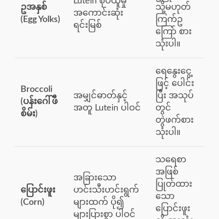
Lutein စုပ်ယူမှု
ဥအနှစ်
သို့မဟုတ်
အကောင်းဆုံး
(Egg Yolks)
ကြက်ဥ
ရင်းမြစ်
ကြော် စား
သုံးပါ။
ရေနွေးငွေ့
ဖြင့် ပေါင်း
Broccoli
အမျှင်ဓာတ်နှင့်
ပြီး အသုပ်
(ပန်းဂေါ်ဖီ
အတူ Lutein ပါဝင်
တွင်
စိမ်း)
တွဲဖက်စား
သုံးပါ။
သရေစာ
အဖြစ်
အခြားသော
ပြုတ်ထား
ပြောင်းဖူး
ဟင်းသီးဟင်းရွက်
သော
(Corn)
များထက် ပို၍
ပြောင်းဖူး
များပြားစွာ ပါဝင်