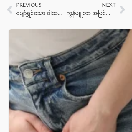
PREVIOUS
NEXT
ပျော်ရွှင်သော ဝါသနာတစ်ခုကို ရှာဖွေခြင်း- တက်ကြွစွာ လှုပ်ရှားရန် စိတ်ဓာတ်ခွန်အားရရှိပုံ
ကွန်ပျူတာ အမြင်အာရုံ မောပန်းခြင်းကို ဖြေရှင်းမည့် ‘၂၀-၂၀-၂၀’ နည်းလမ်း