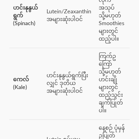
လိုက်
ဟင်းနုနွယ်
အသုပ်
Lutein/Zeaxanthin
ရွက်
သို့မဟုတ်
အများဆုံးပါဝင်
(Spinach)
Smoothies
များတွင်
ထည့်ပါ။
ကြက်ဥ
ကြော်
သို့မဟုတ်
ဟင်းနုနွယ်ရွက်ပြီး
ကေလ်
ဟင်းချို
လျှင် ဒုတိယ
(Kale)
များတွင်
အများဆုံးပါဝင်
ထည့်သွင်း
ချက်ပြုတ်
ပါ။
နေ့စဉ် ပုံမှန်
ဥပြုတ်