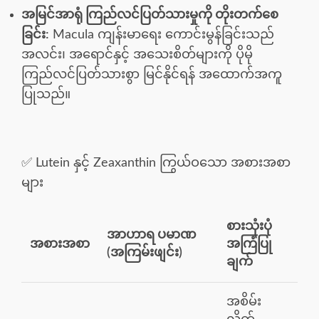
အမြင်အာရုံ ကြည်လင်ပြတ်သားမှုကို တိုးတက်စေ
ခြင်း:
Macula ကျန်းမာရေး ကောင်းမွန်ခြင်းသည်
အလင်း၊ အရောင်နှင့် အသေးစိတ်များကို ပိုမို
ကြည်လင်ပြတ်သားစွာ မြင်နိုင်ရန် အထောက်အကူ
ပြုသည်။
✅ Lutein နှင့် Zeaxanthin ကြွယ်ဝသော အစားအစာ
များ
စားသုံးပုံ
အာဟာရ ပမာဏ
အစားအစာ
အကြံပြု
(အကြမ်းဖျင်း)
ချက်
အစိမ်း