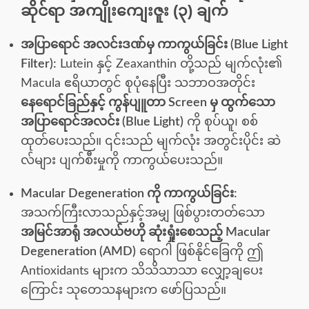
ဆိုင်ရာ အကျိုးကျေးဇူး (၃) ချက်
အပြာရောင် အလင်းဒဏ်မှ ကာကွယ်ခြင်း (Blue Light
Filter):
Lutein နှင့် Zeaxanthin တို့သည် မျက်လုံး၏
Macula ဧရိယာတွင် စုပုံနေပြီး သဘာဝအတိုင်း
နေရောင်ခြည်နှင့် ကွန်ပျူတာ Screen မှ ထွက်သော
အပြာရောင်အလင်း (Blue Light)
ကို စုပ်ယူ၊ စစ်
ထုတ်ပေးသည်။ ၎င်းသည် မျက်လုံး အတွင်းပိုင်း ဆဲ
လ်များ ပျက်စီးမှုကို ကာကွယ်ပေးသည်။
Macular Degeneration ကို ကာကွယ်ခြင်း:
အသက်ကြီးလာသည်နှင့်အမျှ ဖြစ်ပွားတတ်သော
အမြင်အာရုံ အလယ်ဗဟို ဆုံးရှုံးစေသည့် Macular
Degeneration (AMD)
ရောဂါ ဖြစ်နိုင်ခြေကို ဤ
Antioxidants များက သိသိသာသာ လျှော့ချပေး
ကြောင်း သုတေသနများက ဖော်ပြသည်။