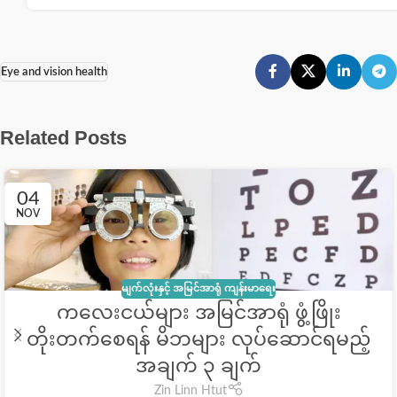
Eye and vision health
Related Posts
04
NOV
မျက်လုံးနှင့် အမြင်အာရုံ ကျန်းမာရေး
ကလေးငယ်များ အမြင်အာရုံ ဖွံ့ဖြိုး
တိုးတက်စေရန် မိဘများ လုပ်ဆောင်ရမည့်
အချက် ၃ ချက်
Zin Linn Htut