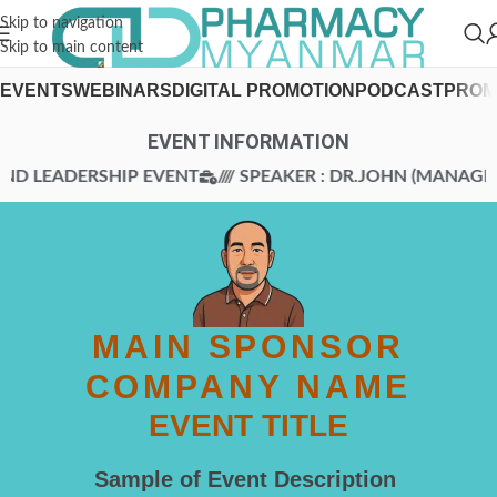
Skip to navigation
Skip to main content
EVENTS
WEBINARS
DIGITAL PROMOTION
PODCAST
PROM
EVENT INFORMATION
ND LEADERSHIP EVENT
//// SPEAKER : DR.JOHN (MANAGEME
MAIN SPONSOR
COMPANY NAME
EVENT TITLE
Sample of Event Description