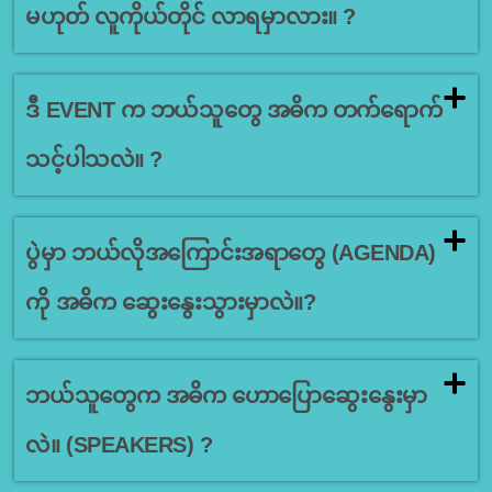
မဟုတ် လူကိုယ်တိုင် လာရမှာလား။ ?
ဒီ EVENT က ဘယ်သူတွေ အဓိက တက်ရောက်
သင့်ပါသလဲ။ ?
ပွဲမှာ ဘယ်လိုအကြောင်းအရာတွေ (AGENDA)
ကို အဓိက ဆွေးနွေးသွားမှာလဲ။?
ဘယ်သူတွေက အဓိက ဟောပြောဆွေးနွေးမှာ
လဲ။ (SPEAKERS) ?