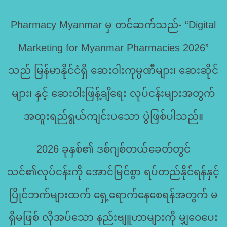
Pharmacy Myanmar မှ တင်ဆက်သည်- “Digital
Marketing for Myanmar Pharmacies 2026”
သည် မြန်မာနိုင်ငံရှိ ဆေးဝါးကုမ္ပဏီများ၊ ဆေးဆိုင်
များ၊ နှင့် ဆေးဝါးဖြန့်ချိရေး လုပ်ငန်းများအတွက်
အထူးရည်ရွယ်ကျင်းပသော ပွဲဖြစ်ပါသည်။
2026 ခုနှစ်၏ ဒစ်ဂျစ်တယ်ခေတ်တွင်
သင်၏လုပ်ငန်းကို အောင်မြင်စွာ ရပ်တည်နိုင်ရန်နှင့်
ပြိုင်ဘက်များထက် ရှေ့ရောက်နေစေရန်အတွက် မ
ရှိမဖြစ် လိုအပ်သော နည်းဗျူဟာများကို မျှဝေပေး