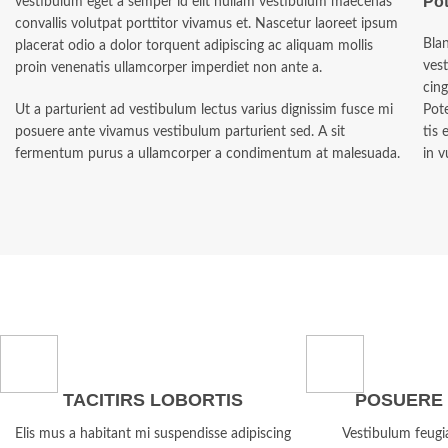
Pot
vestibulum eget a semper id elit nullam vestibulum maecenas
convallis volutpat porttitor vivamus et. Nascetur laoreet ipsum
Blan
placerat odio a dolor torquent adipiscing ac aliquam mollis
vest
proin venenatis ullamcorper imperdiet non ante a.
cing
Ut a parturient ad vestibulum lectus varius dignissim fusce mi
Pote
posuere ante vivamus vestibulum parturient sed. A sit
tis
fermentum purus a ullamcorper a condimentum at malesuada.
in v
TACITIRS LOBORTIS
POSUERE
Elis mus a habitant mi suspendisse adipiscing
Vestibulum feugi