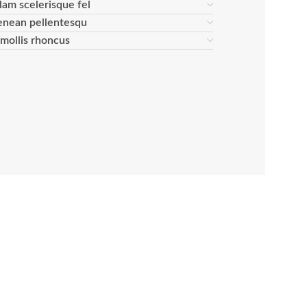
lam scelerisque fel
enean pellentesqu
s mollis rhoncus