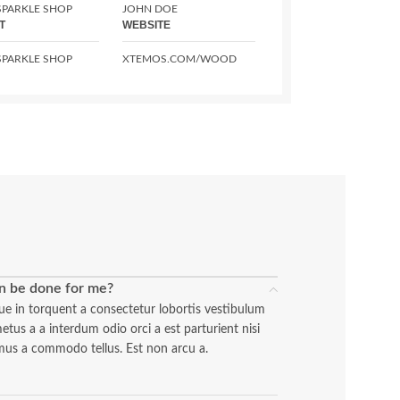
PARKLE SHOP
JOHN DOE
T
WEBSITE
PARKLE SHOP
XTEMOS.COM/WOOD
n be done for me?
ue in torquent a consectetur lobortis vestibulum
tus a a interdum odio orci a est parturient nisi
mus a commodo tellus. Est non arcu a.