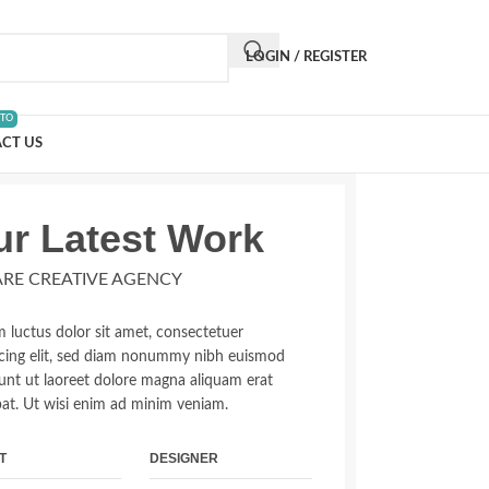
LOGIN / REGISTER
 TO
CT US
r Latest Work
RE CREATIVE AGENCY
 luctus dolor sit amet, consectetuer
scing elit, sed diam nonummy nibh euismod
dunt ut laoreet dolore magna aliquam erat
pat. Ut wisi enim ad minim veniam.
T
DESIGNER