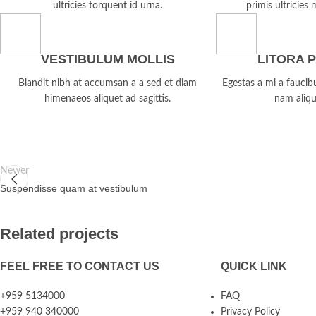
ultricies torquent id urna.
primis ultricies 
VESTIBULUM MOLLIS
LITORA 
Blandit nibh at accumsan a a sed et diam
Egestas a mi a fauci
himenaeos aliquet ad sagittis.
nam aliqu
Newer
Suspendisse quam at vestibulum
Related projects
FEEL FREE TO CONTACT US
QUICK LINK
A lacus bibendum pulvinar
Furniture
+959 5134000
FAQ
+959 940 340000
Privacy Policy