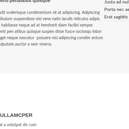
enti penatibus quisque
Justo ad nul
Porta nec a
dit scelerisque condimentum sit at adipiscing. Adipiscing
Erat sagitti
ibulum suspendisse nisi vene natis iaculis ridiculus adipis
 habitasse neque ad at hendrerit diam facilisi semper.
nti pen atibus quisque suspen disse fusce sociosqu lobor
 eget neque nascetur posuere nisi adipiscing condim entum
ulputate auctor a sem viverra.
 ULLAMCPER
at a volutpat dis cum