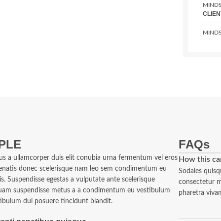
MINDS
CLIEN
MINDS
PLE
FAQs
us a ullamcorper duis elit conubia urna fermentum vel eros
How this ca
enatis donec scelerisque nam leo sem condimentum eu
Sodales quisq
is. Suspendisse egestas a vulputate ante scelerisque
consectetur me
quam suspendisse metus a a condimentum eu vestibulum
pharetra viva
ibulum dui posuere tincidunt blandit.