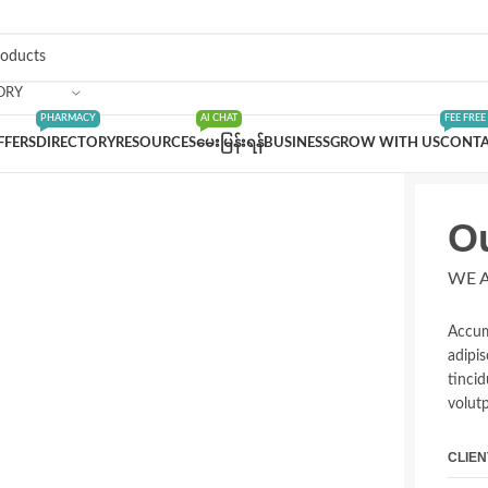
ORY
PHARMACY
AI CHAT
FEE FREE
FFERS
DIRECTORY
RESOURCES
မေးမြန်းရန်
BUSINESS
GROW WITH US
CONTA
Ou
WE A
Accum
adipi
tinci
volut
CLIEN