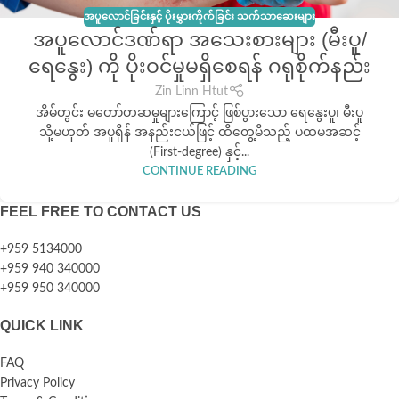
အပူလောင်ခြင်းနှင့် ပိုးမွှားကိုက်ခြင်း သက်သာဆေးများ
အပူလောင်ဒဏ်ရာ အသေးစားများ (မီးပူ/
ရေနွေး) ကို ပိုးဝင်မှုမရှိစေရန် ဂရုစိုက်နည်း
Zin Linn Htut
အိမ်တွင်း မတော်တဆမှုများကြောင့် ဖြစ်ပွားသော ရေနွေးပူ၊ မီးပူ
သို့မဟုတ် အပူရှိန် အနည်းငယ်ဖြင့် ထိတွေ့မိသည့် ပထမအဆင့်
(First-degree) နှင့်...
CONTINUE READING
FEEL FREE TO CONTACT US
+959 5134000
+959 940 340000
+959 950 340000
QUICK LINK
FAQ
Privacy Policy