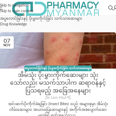
Skip to navigation
Skip to main content
အပူလောင်ခြင်းနှင့် ပိုးမွှားကိုက်ခြင်း သက်သာဆေးများ
Drug Knowledge
07
NOV
အပူလောင်ခြင်းနှင့် ပိုးမွှားကိုက်ခြင်း သက်သာဆေးများ
အိမ်သုံး ပိုးမွှားကိုက်ဆေးများ သုံး
သော်လည်း မသက်သာပါက ဆရာဝန်နှင့်
ပြသရမည့် အခြေအနေများ
Zin Linn Htut
အင်းဆက်ပိုးကိုက်ခံရခြင်း (Insect Bites) သည် အများစုမှာ အိမ်သုံး
လိမ်းဆေးများ၊ အယားပြေဆေးများနှင့် အကိုက်အခဲပျောက်ဆေး
များဖြင့် ရက်အနည်းငယ...