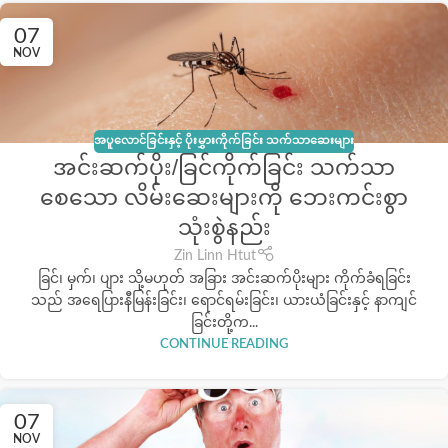
07
NOV
အပူလောင်ခြင်းနှင့် ပိုးမွှားကိုက်ခြင်း သက်သာဆေးများ
အင်းဆက်ပိုး/ခြင်ကိုက်ခြင်း သက်သာ
စေသော လိမ်းဆေးများကို ဘေးကင်းစွာ
သုံးစွဲနည်း
Zin Linn Htut
ခြင်၊ မှက်၊ ပျား သို့မဟုတ် အခြား အင်းဆက်ပိုးများ ကိုက်ခံရခြင်း
သည် အရေပြားနီမြန်းခြင်း၊ ရောင်ရမ်းခြင်း၊ ယားယံခြင်းနှင့် နာကျင်
ခြင်းတို့က...
CONTINUE READING
07
NOV