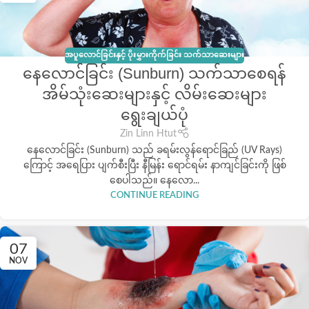
အပူလောင်ခြင်းနှင့် ပိုးမွှားကိုက်ခြင်း သက်သာဆေးများ
နေလောင်ခြင်း (Sunburn) သက်သာစေရန်
အိမ်သုံးဆေးများနှင့် လိမ်းဆေးများ
ရွေးချယ်ပုံ
Zin Linn Htut
နေလောင်ခြင်း (Sunburn) သည် ခရမ်းလွန်ရောင်ခြည် (UV Rays)
ကြောင့် အရေပြား ပျက်စီးပြီး နီမြန်း ရောင်ရမ်း နာကျင်ခြင်းကို ဖြစ်
စေပါသည်။ နေလော...
CONTINUE READING
07
NOV