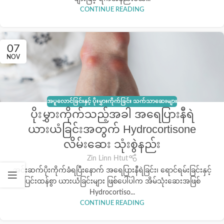
CONTINUE READING
07
NOV
အပူလောင်ခြင်းနှင့် ပိုးမွှားကိုက်ခြင်း သက်သာဆေးများ
ပိုးမွှားကိုက်သည့်အခါ အရေပြားနီရဲ
ယားယံခြင်းအတွက် Hydrocortisone
လိမ်းဆေး သုံးစွဲနည်း
Zin Linn Htut
အင်းဆက်ပိုးကိုက်ခံရပြီးနောက် အရေပြားနီရဲခြင်း၊ ရောင်ရမ်းခြင်းနှင့်
ပြင်းထန်စွာ ယားယံခြင်းများ ဖြစ်ပေါ်ပါက အိမ်သုံးဆေးအဖြစ်
Hydrocortiso...
CONTINUE READING