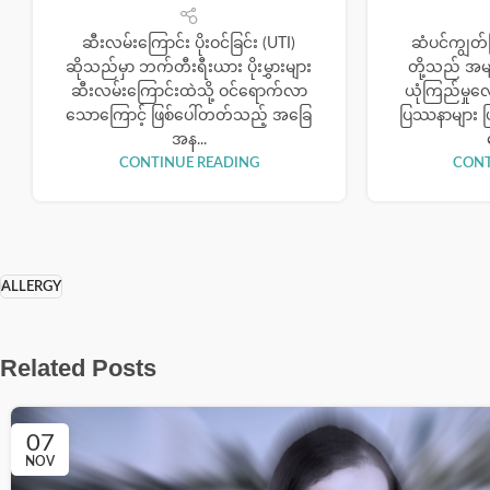
ဆီးလမ်းကြောင်း ပိုးဝင်ခြင်း (UTI)
ဆံပင်ကျွတ်ခြ
ဆိုသည်မှာ ဘက်တီးရီးယား ပိုးမွှားများ
တို့သည် အမ
ဆီးလမ်းကြောင်းထဲသို့ ဝင်ရောက်လာ
ယုံကြည်မှု
သောကြောင့် ဖြစ်ပေါ်တတ်သည့် အခြေ
ပြဿနာများ ဖ
အန...
CONTINUE READING
CONT
ALLERGY
Related Posts
07
NOV