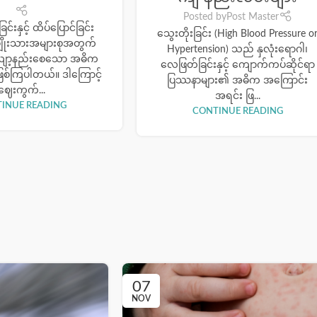
Posted by
Post Master
င်းနှင့် ထိပ်ပြောင်ခြင်း
သွေးတိုးခြင်း (High Blood Pressure o
ျိုးသားအများစုအတွက်
Hypertension) သည် နှလုံးရောဂါ၊
လျော့နည်းစေသော အဓိက
လေဖြတ်ခြင်းနှင့် ကျောက်ကပ်ဆိုင်ရာ
ြစ်ကြပါတယ်။ ဒါကြောင့်
ပြဿနာများ၏ အဓိက အကြောင်း
ဈေးကွက်...
အရင်း ဖြ...
INUE READING
CONTINUE READING
07
NOV