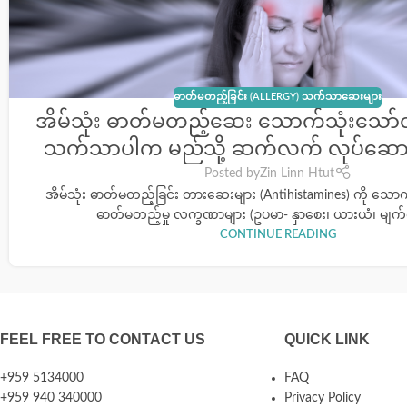
ဓာတ်မတည့်ခြင်း (ALLERGY) သက်သာဆေးများ
အိမ်သုံး ဓာတ်မတည့်ဆေး သောက်သုံးသော်လ
သက်သာပါက မည်သို့ ဆက်လက် လုပ်ဆော
Posted by
Zin Linn Htut
အိမ်သုံး ဓာတ်မတည့်ခြင်း တားဆေးများ (Antihistamines) ကို သေ
ဓာတ်မတည့်မှု လက္ခဏာများ (ဥပမာ- နှာစေး၊ ယားယံ၊ မျက်လုံ
CONTINUE READING
FEEL FREE TO CONTACT US
QUICK LINK
+959 5134000
FAQ
+959 940 340000
Privacy Policy