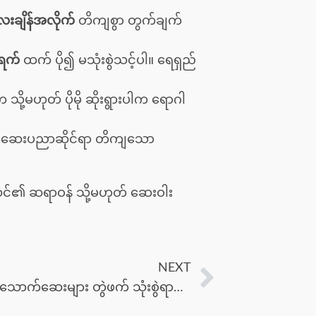
းချိန်အလိုက်
တိကျစွာ တွက်ချက်
 ရက်
ထက် ပို၍ မသုံးစွဲသင့်ပါ။ ရေရှည်
့မဟုတ် ပိုမို ဆိုးရွားပါက ရောဂါ
။ ဆေးပညာဆိုင်ရာ တိကျသော
ါက သင်၏ ဆရာဝန် သို့မဟုတ် ဆေးဝါး
NEXT
အယားပြေ လိမ်းဆေးများနှင့် ပါးစပ်မှ သောက်ဆေးများ တွဲဖက် သုံးစွဲရာတွင် သတိပြုရန်