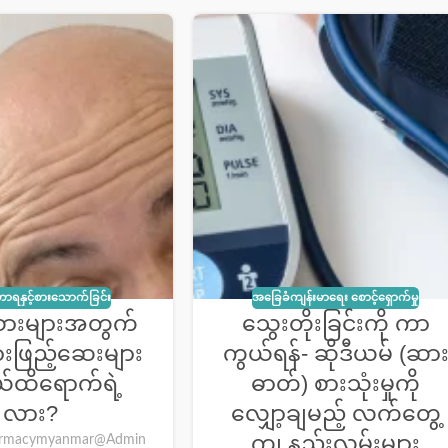
ာရနှင့်စားသောက်ခြင်း
အခြေခံကျန်းမာရေး စောင့်ရှောက်မှု
သားများအတွက်
သွေးတိုးခြင်းကို ကာ
းဖြည့်ဆေးများ
ကွယ်ရန်- ဆိုဒီယမ် (ဆာ
ထိရောက်ရဲ့
ဓာတ်) စားသုံးမှုကို
လား?
လျှော့ချမည့် လက်တွေ့
ကျ နည်းလမ်းများ
rmacymyanmar@Admin