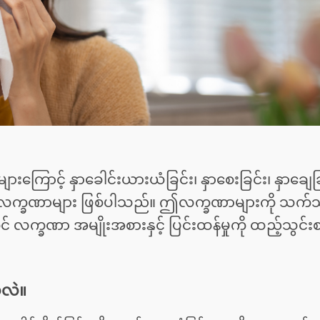
န်များကြောင့် နှာခေါင်းယားယံခြင်း၊ နှာစေးခြင်း၊ နှာချေ
က လက္ခဏာများ ဖြစ်ပါသည်။ ဤလက္ခဏာများကို သက်သ
င် လက္ခဏာ အမျိုးအစားနှင့် ပြင်းထန်မှုကို ထည့်သွင်
သလဲ။