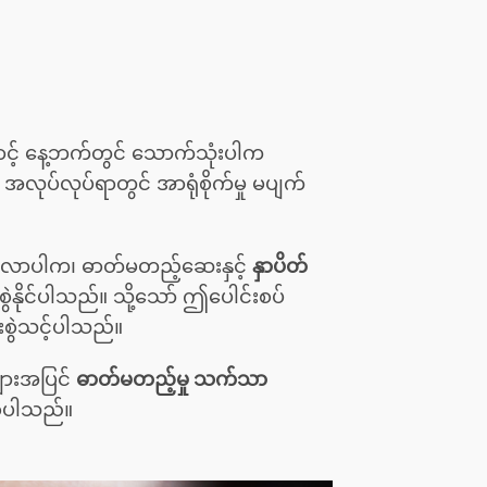
ာင့် နေ့ဘက်တွင် သောက်သုံးပါက
 အလုပ်လုပ်ရာတွင် အာရုံစိုက်မှု မပျက်
ါလာပါက၊ ဓာတ်မတည့်ဆေးနှင့်
နှာပိတ်
ွဲနိုင်ပါသည်။ သို့သော် ဤပေါင်းစပ်
းစွဲသင့်ပါသည်။
ျားအပြင်
ဓာတ်မတည့်မှု သက်သာ
စေပါသည်။