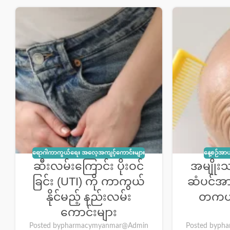
ရောဂါကာကွယ်ရေး အလေ့အကျင့်ကောင်းများ
နေ့စဉ်အာဟ
ဆီးလမ်းကြောင်း ပိုးဝင်
အမျိုး
ခြင်း (UTI) ကို ကာကွယ်
ဆံပင်အာ
နိုင်မည့် နည်းလမ်း
တကယ်
ကောင်းများ
Posted by
pharmacymyanmar@Admin
Posted by
pha