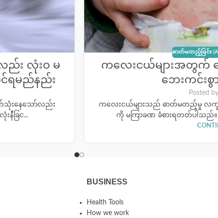
ဓာတ်မတည့်ခြင်း 
ည်း လုံးဝ မ
ကလေးငယ်များအတွက် ဓာ
င်ရမည်နည်း
ဘေးကင်းစွာ
Posted b
ာက်သုံးနေသော်လည်း
ကလေးငယ်များသည် ဓာတ်မတည့်မှု လက္ခဏာမ
းနီခြင...
ကို မကြာခဏ ခံစားရတတ်ပါသည်။ 
CONTI
BUSINESS
Health Tools
How we work