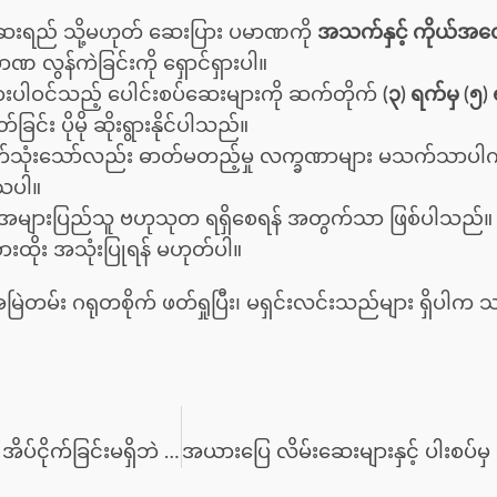
ရည် သို့မဟုတ် ဆေးပြား ပမာဏကို
အသက်နှင့် ကိုယ်အလေ
လွန်ကဲခြင်းကို ရှောင်ရှားပါ။
ပါဝင်သည့် ပေါင်းစပ်ဆေးများကို ဆက်တိုက်
(၃) ရက်မှ (၅)
်း ပိုမို ဆိုးရွားနိုင်ပါသည်။
ာက်သုံးသော်လည်း ဓာတ်မတည့်မှု လက္ခဏာများ မသက်သာပါက သို
ြသပါ။
အများပြည်သူ ဗဟုသုတ ရရှိစေရန် အတွက်သာ ဖြစ်ပါသည်
ားထိုး အသုံးပြုရန် မဟုတ်ပါ။
ို အမြဲတမ်း ဂရုတစိုက် ဖတ်ရှုပြီး၊ မရှင်းလင်းသည်များ ရှိပ
ဓာတ်မတည့်ခြင်း တားဆေးများ (Antihistamines) ကို အိပ်ငိုက်ခြင်းမရှိဘဲ ဘေးကင်းစွာ သုံးစွဲနည်း