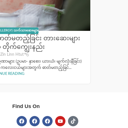
(ALLERGY) သက်သာဆေးများ
တ်မတည့်ခြင်း တားဆေးများ
အယားပြ
 တိုက်ကျွေးနည်း
y
Zin Linn Htut
ျား (ဥပမာ- နှာစေး၊ ယားယံ၊ မျက်လုံးနီခြင်း)
အရေပြား ယား
ကလေးငယ်များအတွက် ဓာတ်မတည့်ခြင်...
သောက
NUE READING
Find Us On