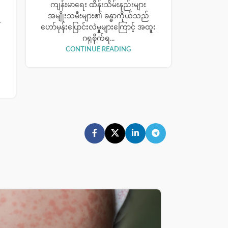
ကျန်းမာရေး ထိန်းသိမ်းနည်းများ
အမျိုးသမီးများ၏ ခန္ဓာကိုယ်သည်
r
ဟော်မုန်းပြောင်းလဲမှုများကြောင့် အထူး
ဂရုစိုက်ရ...
CONTINUE READING
07
NOV