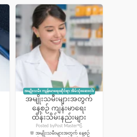
အမျိုးသမီး ကျန်းမာရေးဆိုင်ရာ အိမ်သုံးဆေးဝါး
အမျိုးသမီးများအတွက်
အချို့
း
နေ့စဉ် ကျန်းမာရေး
ထိန်းသိမ်းနည်းများ
Posted by
Post Master
🌸 အမျိုးသမီးများအတွက် နေ့စဉ်