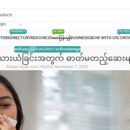
ORY
PHARMACY
AI CHAT
FEE FREE
FFERS
DIRECTORY
RESOURCES
မေးမြန်းရန်
BUSINESS
GROW WITH US
CONTA
ဓာတ်မတည့်ခြင်း (ALLERGY) သက်သာဆေးများ
လုံးယားယံခြင်းအတွက် ဓာတ်မတည့်ဆေးမျာ
Posted by
Zin Linn Htut
On November 7, 2025