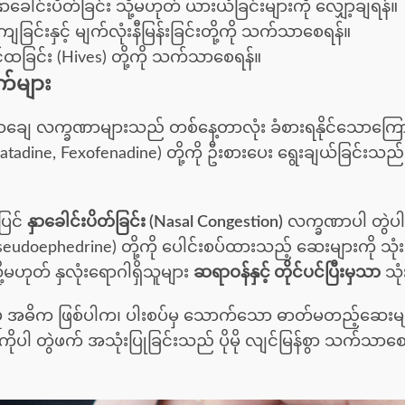
 နှာခေါင်းပိတ်ခြင်း သို့မဟုတ် ယားယံခြင်းများကို လျှော့ချရန်။
ြင်းနှင့် မျက်လုံးနီမြန်းခြင်းတို့ကို သက်သာစေရန်။
ထခြင်း (Hives) တို့ကို သက်သာစေရန်။
က်များ
နှာချေ လက္ခဏာများသည် တစ်နေ့တာလုံး ခံစားရနိုင်သောကြေ
atadine, Fexofenadine) တို့ကို ဦးစားပေး ရွေးချယ်ခြင်းသည်
ပြင်
နှာခေါင်းပိတ်ခြင်း (Nasal Congestion)
လက္ခဏာပါ တွဲပ
udoephedrine) တို့ကို ပေါင်းစပ်ထားသည့် ဆေးများကို သုံးစ
ို့မဟုတ် နှလုံးရောဂါရှိသူများ
ဆရာဝန်နှင့် တိုင်ပင်ပြီးမှသာ
သုံ
ှု အဓိက ဖြစ်ပါက၊ ပါးစပ်မှ သောက်သော ဓာတ်မတည့်ဆေးမ
ကိုပါ တွဲဖက် အသုံးပြုခြင်းသည် ပိုမို လျင်မြန်စွာ သက်သာ