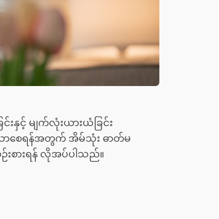
ခြင်းနှင့် မျက်လုံးယားယံခြင်း
ာစေရန်အတွက် အိမ်သုံး ဓာတ်မ
းစဉ်းစားရန် လိုအပ်ပါသည်။