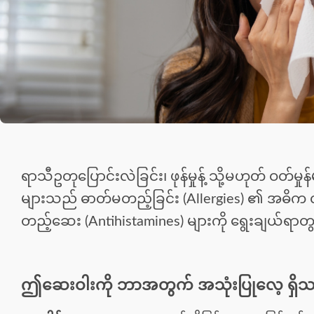
ရာသီဥတုပြောင်းလဲခြင်း၊ ဖုန်မှုန့် သို့မဟုတ် ဝတ်မှု
များသည် ဓာတ်မတည့်ခြင်း (Allergies) ၏ အဓိ
တည့်ဆေး (Antihistamines) များကို ရွေးချယ်ရာတွ
ဤဆေးဝါးကို ဘာအတွက် အသုံးပြုလေ့ ရှိ