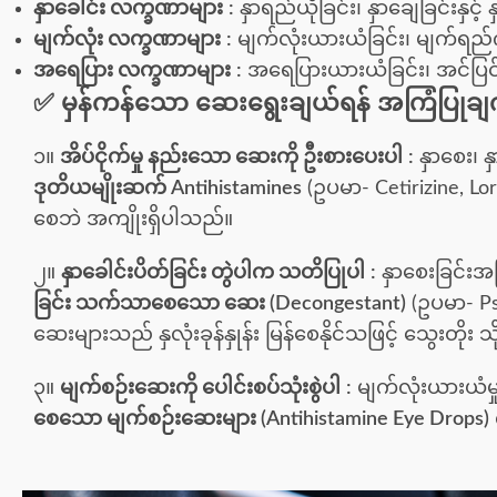
နှာခေါင်း လက္ခဏာများ
:
နှာရည်ယိုခြင်း၊ နှာချေခြင်းနှင့်
မျက်လုံး လက္ခဏာများ
:
မျက်လုံးယားယံခြင်း၊ မျက်ရည်ကျခ
အရေပြား လက္ခဏာများ
:
အရေပြားယားယံခြင်း၊ အင်ပြင်
✅ မှန်ကန်သော ဆေးရွေးချယ်ရန် အကြံပြုချ
၁။
အိပ်ငိုက်မှု နည်းသော ဆေးကို ဦးစားပေးပါ
:
နှာစေး၊ 
ဒုတိယမျိုးဆက် Antihistamines
(ဥပမာ- Cetirizine, Lor
စေဘဲ အကျိုးရှိပါသည်။
၂။
နှာခေါင်းပိတ်ခြင်း တွဲပါက သတိပြုပါ
:
နှာစေးခြင်းအ
ခြင်း သက်သာစေသော ဆေး (Decongestant)
(ဥပမာ- Pse
ဆေးများသည် နှလုံးခုန်နှုန်း မြန်စေနိုင်သဖြင့် သွေးတိုး သ
၃။
မျက်စဉ်းဆေးကို ပေါင်းစပ်သုံးစွဲပါ
:
မျက်လုံးယားယံမ
စေသော မျက်စဉ်းဆေးများ (Antihistamine Eye Drops)