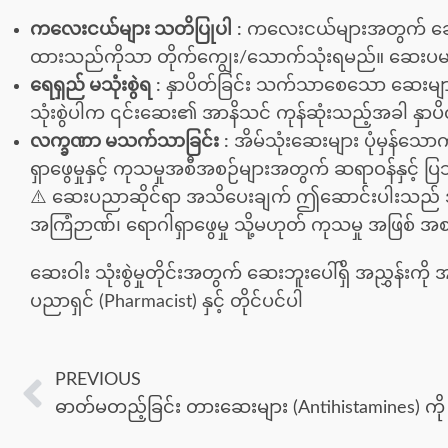
ကလေးငယ်များ သတိပြုပါ
:
ကလေးငယ်များအတွက် ဆေး
ထားသည်ကိုသာ တိုက်ကျွေး/သောက်သုံးရမည်။ ဆေးပမာဏ 
ရေရှည် မသုံးစွဲရ
:
နှာပိတ်ခြင်း သက်သာစေသော ဆေးများ
သုံးစွဲပါက ၎င်းဆေး၏ အာနိသင် ကုန်ဆုံးသည့်အခါ နှာပိတ်ခြင
လက္ခဏာ မသက်သာခြင်း
:
အိမ်သုံးဆေးများ ပုံမှန်သေ
ရှာဖွေမှုနှင့် ကုသမှုအစီအစဉ်များအတွက် ဆရာဝန်နှင့် ပ
⚠️ ဆေးပညာဆိုင်ရာ အသိပေးချက် ဤဆောင်းပါးသည် 
အကြံဉာဏ်၊ ရောဂါရှာဖွေမှု သို့မဟုတ် ကုသမှု အဖြစ် အစ
ဆေးဝါး သုံးစွဲမှုတိုင်းအတွက် ဆေးဘူးပေါ်ရှိ အညွှန်းက
ပညာရှင် (Pharmacist) နှင့် တိုင်ပင်ပါ
PREVIOUS