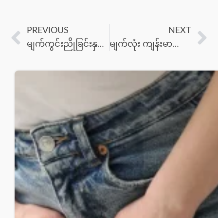
PREVIOUS
NEXT
မျက်ကွင်းညိုခြင်းနှင့် မျက်အိတ်ဖောင်းခြင်းကို သက်သာစေမည့် သဘာဝ အိမ်တွင်းနည်းလမ်းများ
မျက်လုံး ကျန်းမာရေးအတွက် Omega-3 ၏ အခန်းကဏ္ဍ- ငါးကြီးဆီနှင့် အစေ့အဆံများ