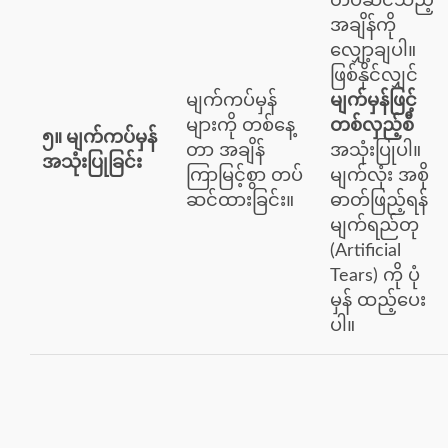
တပ်ဆင်သည့်
အချိန်ကို
လျှော့ချပါ။
ဖြစ်နိုင်လျှင်
မျက်ကပ်မှန်
မျက်မှန်ဖြင့်
များကို တစ်နေ့
တစ်လှည့်စီ
၅။ မျက်ကပ်မှန်
တာ အချိန်
အသုံးပြုပါ။
အသုံးပြုခြင်း
ကြာမြင့်စွာ တပ်
မျက်လုံး အစို
ဆင်ထားခြင်း။
ဓာတ်ဖြည့်ရန်
မျက်ရည်တု
(Artificial
Tears) ကို ပုံ
မှန် ထည့်ပေး
ပါ။