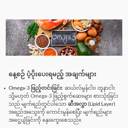
နေ့စဉ် ပံ့ပိုးပေးရမည့် အချက်များ
Omega-3 ဖြည့်တင်းခြင်း:
ဆယ်လ်မွန်ငါး၊ တူနာငါး
သို့မဟုတ် Omega-3 ဖြည့်စွက်ဆေးများ စားသုံးခြင်း
သည် မျက်ရည်တွင်ပါသော
ဆီအလွှာ (Lipid Layer)
အရည်အသွေးကို ကောင်းမွန်စေပြီး မျက်ရည်များ
အငွေ့ပျံခြင်းကို နှေးကွေးစေသည်။