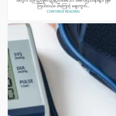
အတွက် ယုံကြည်မှုလျော့နည်းစေသော အဓိကပြဿနာများ ဖြစ်
ကြပါတယ်။ ဒါကြောင့် ဈေးကွက်...
CONTINUE READING