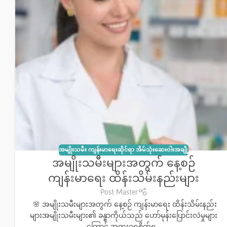
အမျိုးသမီး ကျန်းမာရေးဆိုင်ရာ အိမ်သုံးဆေးဝါးအချို့
အမျိုးသမီးများအတွက် နေ့စဉ်
ကျန်းမာရေး ထိန်းသိမ်းနည်းများ
Post Master
🌸 အမျိုးသမီးများအတွက် နေ့စဉ် ကျန်းမာရေး ထိန်းသိမ်းနည်း
များအမျိုးသမီးများ၏ ခန္ဓာကိုယ်သည် ဟော်မုန်းပြောင်းလဲမှုများ
ကြောင့် အထူးဂရုစိုက်ရ...