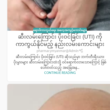
ရောဂါကာကွယ်ရေး အလေ့အကျင့်ကောင်းများ
ဆီးလမ်းကြောင်း ပိုးဝင်ခြင်း (UTI) ကို
ကာကွယ်နိုင်မည့် နည်းလမ်းကောင်းများ
pharmacymyanmar@Admin
ဆီးလမ်းကြောင်း ပိုးဝင်ခြင်း (UTI) ဆိုသည်မှာ ဘက်တီးရီးယား
ပိုးမွှားများ ဆီးလမ်းကြောင်းထဲသို့ ဝင်ရောက်လာသောကြောင့် ဖြစ်
ပေါ်တတ်သည့် အခြေအန...
CONTINUE READING