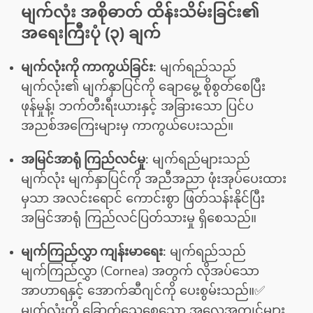
မျက်လုံး အစိုဓာတ် ထိန်းသိမ်းခြင်း၏
အရေးကြီးပုံ (၃) ချက်
မျက်လုံးကို ကာကွယ်ခြင်း:
မျက်ရည်သည်
မျက်လုံး၏ မျက်နှာပြင်ကို ချောမွေ့ စိုစွတ်စေပြီး
ဖုန်မှုန့်၊ ဘက်တီးရီးယားနှင့် အခြားသော ပြင်ပ
အညစ်အကြေးများမှ ကာကွယ်ပေးသည်။
အမြင်အာရုံ ကြည်လင်မှု:
မျက်ရည်များသည်
မျက်လုံး မျက်နှာပြင်ကို အညီအညာ ဖုံးအုပ်ပေးထား
မှသာ အလင်းရောင် ကောင်းစွာ ဖြတ်သန်းနိုင်ပြီး
အမြင်အာရုံ ကြည်လင်ပြတ်သားမှု ရှိစေသည်။
မျက်ကြည်လွှာ ကျန်းမာရေး:
မျက်ရည်သည်
မျက်ကြည်လွှာ (Cornea) အတွက် လိုအပ်သော
အာဟာရနှင့် အောက်ဆီဂျင်ကို ပေးစွမ်းသည်။✅
မျက်လုံးကို ခြောက်သွေ့စေသော အလေ့အကျင့်များ