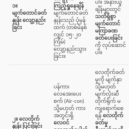
ပါ။ အနားယူ
၁။
ကြည့်ရှုနေချိန်
ချိန်များတွင်
မျက်တောင်ခတ်
မျက်တောင်ခတ်
သတိရှိစွာ
နှုန်း လျော့နည်း
နှုန်းသည် ပုံမှန်
မျက်တောင်
ခြင်း
ထက် (တစ်မိနစ်
မကြာခဏ
လျှင် ၁၅-၂၀
ခတ်ပေးခြင်း
ကြိမ်)
ကို လုပ်ဆောင်
လျော့နည်းသွား
ပါ။
ခြင်း။
လေတိုက်ခတ်
မှုကို မျက်နှာ
ပန်ကာ၊
သို့မဟုတ်
လေအေးပေး
မျက်လုံးဆီ
စက် (Air-con)
တိုက်ရိုက် မ
သို့မဟုတ် ကား
ကျရောက်စေ
အတွင်းရှိ
ရန်
လေတိုက်
၂။ လေတိုက်
လေဝင်
ခတ်မှု
နှုန်း ပြင်းခြင်း