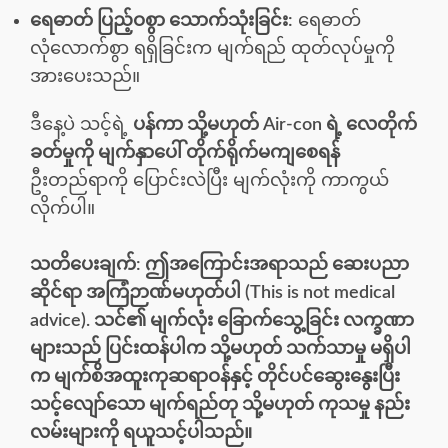
ရေဓာတ် ပြည့်ဝစွာ သောက်သုံးခြင်း:
ရေဓာတ်
လုံလောက်စွာ ရရှိခြင်းက မျက်ရည် ထုတ်လုပ်မှုကို
အားပေးသည်။
ဒီနေ့ပဲ သင့်ရဲ့
ပန်ကာ သို့မဟုတ် Air-con ရဲ့ လေတိုက်
ခတ်မှုကို မျက်နှာပေါ် တိုက်ရိုက်မကျစေရန်
ဦးတည်ရာကို ပြောင်းလဲပြီး မျက်လုံးကို ကာကွယ်
လိုက်ပါ။
သတိပေးချက်:
ဤအကြောင်းအရာသည် ဆေးပညာ
ဆိုင်ရာ အကြံဉာဏ်မဟုတ်ပါ (This is not medical
advice).
သင်၏ မျက်လုံး ခြောက်သွေ့ခြင်း လက္ခဏာ
များသည် ပြင်းထန်ပါက သို့မဟုတ် သက်သာမှု မရှိပါ
က မျက်စိအထူးကုဆရာဝန်နှင့် တိုင်ပင်ဆွေးနွေးပြီး
သင့်လျော်သော မျက်ရည်တု သို့မဟုတ် ကုသမှု နည်း
လမ်းများကို ရယူသင့်ပါသည်။