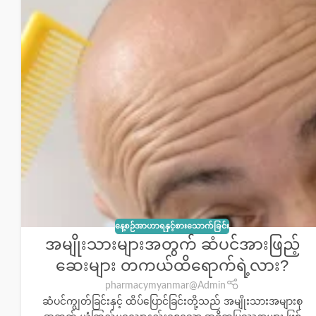
နေ့စဉ်အာဟာရနှင့်စားသောက်ခြင်း
အမျိုးသားများအတွက် ဆံပင်အားဖြည့်
ဆေးများ တကယ်ထိရောက်ရဲ့လား?
pharmacymyanmar@Admin
ဆံပင်ကျွတ်ခြင်းနှင့် ထိပ်ပြောင်ခြင်းတို့သည် အမျိုးသားအများစု