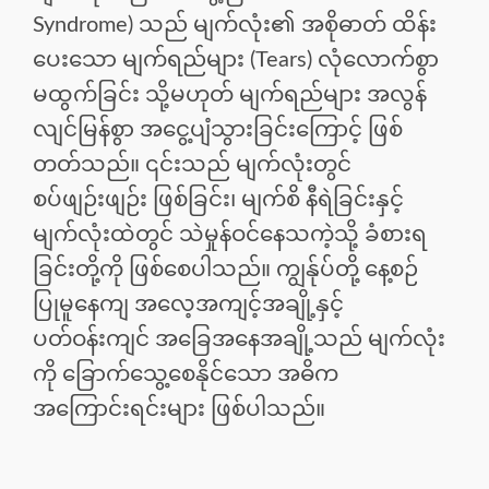
Syndrome) သည် မျက်လုံး၏ အစိုဓာတ် ထိန်း
ပေးသော မျက်ရည်များ (Tears) လုံလောက်စွာ
မထွက်ခြင်း သို့မဟုတ် မျက်ရည်များ အလွန်
လျင်မြန်စွာ အငွေ့ပျံသွားခြင်းကြောင့် ဖြစ်
တတ်သည်။ ၎င်းသည် မျက်လုံးတွင်
စပ်ဖျဉ်းဖျဉ်း ဖြစ်ခြင်း၊ မျက်စိ နီရဲခြင်းနှင့်
မျက်လုံးထဲတွင် သဲမှုန်ဝင်နေသကဲ့သို့ ခံစားရ
ခြင်းတို့ကို ဖြစ်စေပါသည်။ ကျွန်ုပ်တို့ နေ့စဉ်
ပြုမူနေကျ အလေ့အကျင့်အချို့နှင့်
ပတ်ဝန်းကျင် အခြေအနေအချို့သည် မျက်လုံး
ကို ခြောက်သွေ့စေနိုင်သော အဓိက
အကြောင်းရင်းများ ဖြစ်ပါသည်။