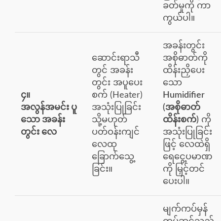
ခတ်မှုကို ကာ
ကွယ်ပါ။
အခန်းတွင်း
ဆောင်းရာသီ
အစိုဓာတ်ကို
တွင် အခန်း
ထိန်းညှိပေး
တွင်း အပူပေး
သော
၄။
စက် (Heater)
Humidifier
အလွန်အမင်း ပူ
အသုံးပြုခြင်း
(အစိုဓာတ်
သော အခန်း
သို့မဟုတ်
ထိန်းစက်)
ကို
တွင်း လေ
ပတ်ဝန်းကျင်
အသုံးပြုခြင်း
လေထု
ဖြင့် လေထဲရှိ
ခြောက်သွေ့
ရေငွေ့ပမာဏ
ခြင်း။
ကို မြှင့်တင်
ပေးပါ။
မျက်ကပ်မှန်