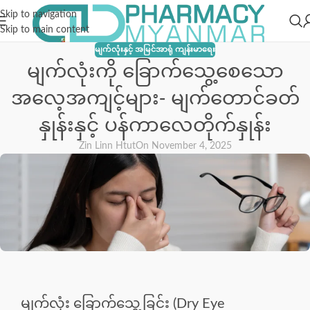
Skip to navigation
Skip to main content
မျက်လုံးနှင့် အမြင်အာရုံ ကျန်းမာရေး
မျက်လုံးကို ခြောက်သွေ့စေသော
အလေ့အကျင့်များ- မျက်တောင်ခတ်
နှုန်းနှင့် ပန်ကာလေတိုက်နှုန်း
Zin Linn Htut
On November 4, 2025
မျက်လုံး ခြောက်သွေ့ခြင်း (Dry Eye