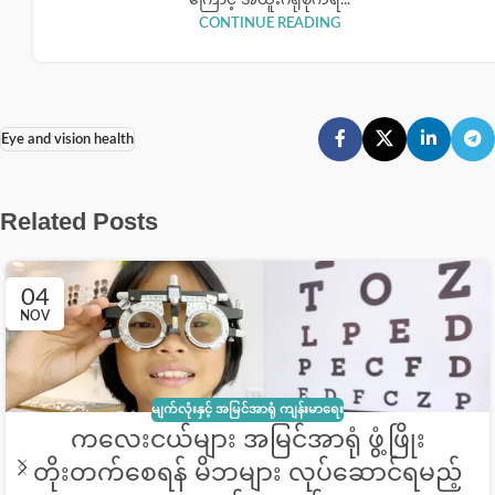
CONTINUE READING
Eye and vision health
Related Posts
04
NOV
မျက်လုံးနှင့် အမြင်အာရုံ ကျန်းမာရေး
ကလေးငယ်များ အမြင်အာရုံ ဖွံ့ဖြိုး
တိုးတက်စေရန် မိဘများ လုပ်ဆောင်ရမည့်