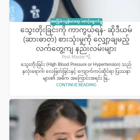
အခြေခံကျန်းမာရေး စောင့်ရှောက်မှု
သွေးတိုးခြင်းကို ကာကွယ်ရန်- ဆိုဒီယမ်
(ဆားဓာတ်) စားသုံးမှုကို လျှော့ချမည့်
လက်တွေ့ကျ နည်းလမ်းများ
Post Master
သွေးတိုးခြင်း (High Blood Pressure or Hypertension) သည်
နှလုံးရောဂါ၊ လေဖြတ်ခြင်းနှင့် ကျောက်ကပ်ဆိုင်ရာ ပြဿနာ
များ၏ အဓိက အကြောင်းအရင်း ဖြ...
CONTINUE READING