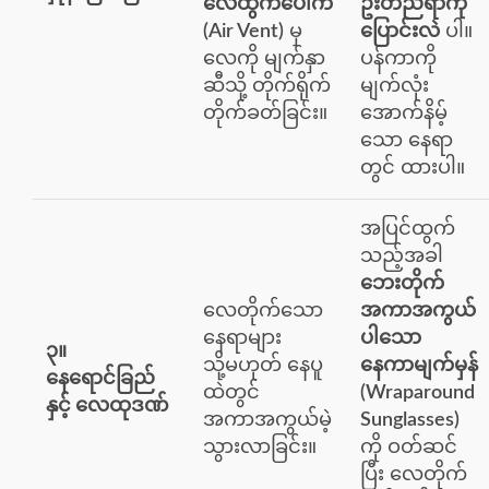
လေထွက်ပေါက်
ဦးတည်ရာကို
(Air Vent)
မှ
ပြောင်းလဲ
ပါ။
လေကို မျက်နှာ
ပန်ကာကို
ဆီသို့ တိုက်ရိုက်
မျက်လုံး
တိုက်ခတ်ခြင်း။
အောက်နိမ့်
သော နေရာ
တွင် ထားပါ။
အပြင်ထွက်
သည့်အခါ
ဘေးတိုက်
လေတိုက်သော
အကာအကွယ်
နေရာများ
ပါသော
၃။
သို့မဟုတ် နေပူ
နေကာမျက်မှန်
နေရောင်ခြည်
ထဲတွင်
(Wraparound
နှင့် လေထုဒဏ်
အကာအကွယ်မဲ့
Sunglasses)
သွားလာခြင်း။
ကို ဝတ်ဆင်
ပြီး လေတိုက်