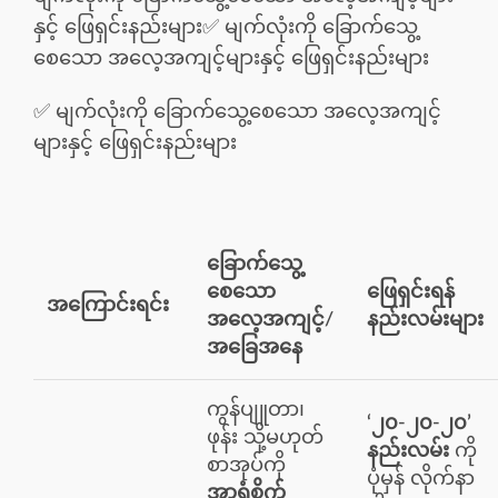
နှင့် ဖြေရှင်းနည်းများ✅ မျက်လုံးကို ခြောက်သွေ့
စေသော အလေ့အကျင့်များနှင့် ဖြေရှင်းနည်းများ
✅ မျက်လုံးကို ခြောက်သွေ့စေသော အလေ့အကျင့်
များနှင့် ဖြေရှင်းနည်းများ
ခြောက်သွေ့
စေသော
ဖြေရှင်းရန်
အကြောင်းရင်း
အလေ့အကျင့်/
နည်းလမ်းများ
အခြေအနေ
ကွန်ပျူတာ၊
‘၂၀-၂၀-၂၀’
ဖုန်း သို့မဟုတ်
နည်းလမ်း
ကို
စာအုပ်ကို
ပုံမှန် လိုက်နာ
အာရုံစိုက်