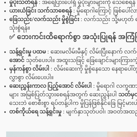
မှိုပိုးသတ်ရန်
:
အရေပြားပေါ်ရှိ မှိုပိုးမွှားများကို သေစေရန
ယားယံခြင်း သက်သာစေရန်
:
မှိုရောဂါကြောင့် ဖြစ်ပေါ်
ခြေသည်း/လက်သည်း မှိုစွဲခြင်း
:
လက်သည်း သို့မဟုတ် ခြ
သုံးစွဲရန်။
✅ ဘေးကင်းထိရောက်စွာ အသုံးပြုရန် အကြံပ
သန့်ရှင်းမှု ပထမ
:
ဆေးမလိမ်းမီနှင့် လိမ်းပြီးနောက် လက်က
အောင်
သုတ်ပေးပါ။ အထူးသဖြင့် ခြေချောင်းများကြားကဲ့သ
မှန်ကန်စွာ လိမ်းပါ
:
လိမ်းဆေးကို မှိုစွဲနေသော နေရာပ
လွှာစွာ လိမ်းပေးပါ။
ဆေးညွှန်းကာလ ပြည့်အောင် လိမ်းပါ
:
မှိုရောဂါ လက္ခဏာ
များ အမြစ်ပြတ်သွားစေရန်အတွက် ဆေးညွှန်းပါ
သတ်မှတ
သေးဘဲ စောစီးစွာ ရပ်တန့်ပါက မှိုပြန်ဖြစ်နိုင်ခြေ မြင့်မ
တစ်ကိုယ်ရေ သန့်ရှင်းမှု
:
မျက်နှာသုတ်ပဝါ၊ အဝတ်အထည်များ၊