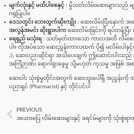
မျက်လုံးနှင့် မထိပါစေနှင့်
:
မှိုသတ်လိမ်းဆေးများသည် မျက်
ဂရုပြုပါ။
ဒေသတွင်း ဘေးထွက်ဆိုးကျိုး
:
ဆေးလိမ်းပြီးနောက် အရေပ
အလွန်အမင်း ဆိုးရွားပါက
ဆေးလိမ်းခြင်းကို ရပ်တန့်ပြီး ဆ
ရေရှည် မသုံးရ
:
သတ်မှတ်ထားသော ကာလအထိ လိမ်းသော်လ
ပါ။ လိုအပ်သော ဆေးညွှန်းကာလထက် ပို၍ မလိမ်းပါနှင့်
⚠️ ဆေးပညာဆိုင်ရာ အသိပေးချက် ဤဆောင်းပါးသည် 
အကြံဉာဏ်၊ ရောဂါရှာဖွေမှု သို့မဟုတ် ကုသမှု အဖြစ် အစ
ဆေးဝါး သုံးစွဲမှုတိုင်းအတွက် ဆေးဘူးပေါ်ရှိ အညွှန်းက
ပညာရှင် (Pharmacist) နှင့် တိုင်ပင်ပါ
PREVIOUS