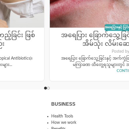
အရေပြားနှင့် ပြင
့်ခြင်း ဖြစ်
အရေပြား ခြောက်သွေ့ခြင်
်း
အိမ်သုံး လိမ်းဆ
Posted b
ical Antibiotics)၊
အရေပြား ခြောက်သွေ့ခြင်းနှင့် အက်ကွဲ
များ...
မကြာခဏ ထိတွေ့ရသူများတွင် အ
CONTI
BUSINESS
Health Tools
How we work