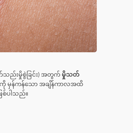
်သည်းမှိုစွဲခြင်း) အတွက်
မှိုသတ်
းကို မှန်ကန်သော အချိန်ကာလအထိ
ဖြစ်ပါသည်။