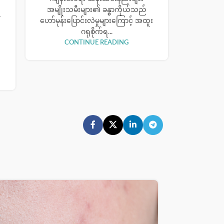
အမျိုးသမီးများ၏ ခန္ဓာကိုယ်သည်
r
ဟော်မုန်းပြောင်းလဲမှုများကြောင့် အထူး
ဂရုစိုက်ရ...
CONTINUE READING
07
NOV