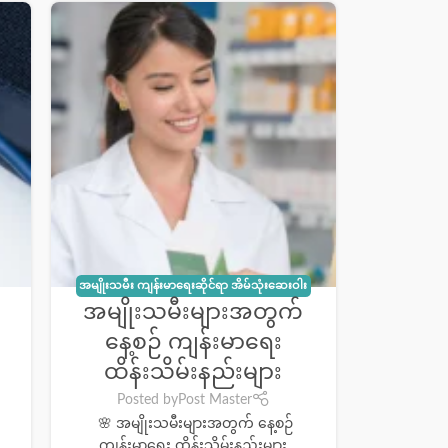
အမျိုးသမီး ကျန်းမာရေးဆိုင်ရာ အိမ်သုံးဆေးဝါး
အမျိုးသမီးများအတွက်
အချို့
း
နေ့စဉ် ကျန်းမာရေး
ထိန်းသိမ်းနည်းများ
Posted by
Post Master
🌸 အမျိုးသမီးများအတွက် နေ့စဉ်
ကျန်းမာရေး ထိန်းသိမ်းနည်းများ