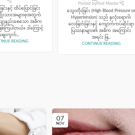
Posted by
Post Master
င်းနှင့် ထိပ်ပြောင်ခြင်း
သွေးတိုးခြင်း (High Blood Pressure o
ျိုးသားအများစုအတွက်
Hypertension) သည် နှလုံးရောဂါ၊
လျော့နည်းစေသော အဓိက
လေဖြတ်ခြင်းနှင့် ကျောက်ကပ်ဆိုင်ရာ
ြစ်ကြပါတယ်။ ဒါကြောင့်
ပြဿနာများ၏ အဓိက အကြောင်း
ဈေးကွက်...
အရင်း ဖြ...
INUE READING
CONTINUE READING
07
NOV