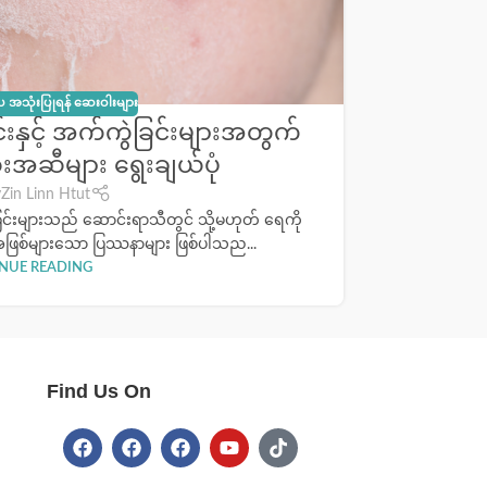
်ပ အသုံးပြုရန် ဆေးဝါးများ
းနှင့် အက်ကွဲခြင်းများအတွက်
အယားပြေ
ေးအဆီများ ရွေးချယ်ပုံ
y
Zin Linn Htut
ခြင်းများသည် ဆောင်းရာသီတွင် သို့မဟုတ် ရေကို
အရေပြား ယာ
ဖြစ်များသော ပြဿနာများ ဖြစ်ပါသည...
သိ
NUE READING
Find Us On