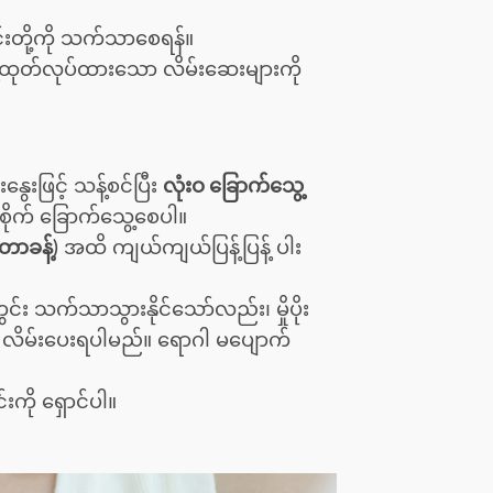
င်းတို့ကို သက်သာစေရန်။
့်ထုတ်လုပ်ထားသော လိမ်းဆေးများကို
ေးဖြင့် သန့်စင်ပြီး
လုံးဝ ခြောက်သွေ့
စိုက် ခြောက်သွေ့စေပါ။
ာခန့်)
အထိ ကျယ်ကျယ်ပြန့်ပြန့် ပါး
း သက်သာသွားနိုင်သော်လည်း၊ မှိုပိုး
ိမ်းပေးရပါမည်။ ရောဂါ မပျောက်
းကို ရှောင်ပါ။