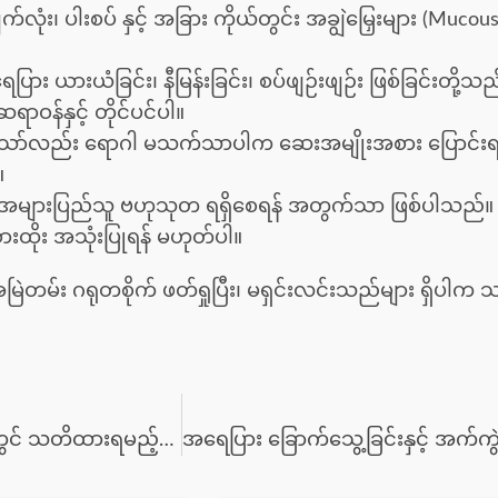
လုံး၊ ပါးစပ် နှင့် အခြား ကိုယ်တွင်း အချွဲမြှေးများ (Muco
ြား ယားယံခြင်း၊ နီမြန်းခြင်း၊ စပ်ဖျဉ်းဖျဉ်း ဖြစ်ခြင်းတ
ရာဝန်နှင့် တိုင်ပင်ပါ။
ည်း ရောဂါ မသက်သာပါက ဆေးအမျိုးအစား ပြောင်းရန် လ
။
အများပြည်သူ ဗဟုသုတ ရရှိစေရန် အတွက်သာ ဖြစ်ပါသည်
ားထိုး အသုံးပြုရန် မဟုတ်ပါ။
ို အမြဲတမ်း ဂရုတစိုက် ဖတ်ရှုပြီး၊ မရှင်းလင်းသည်များ ရှိပ
အယားပြေ လိမ်းဆေးများနှင့် ခရင်မ်များကို သုံးစွဲရာတွင် သတိထားရမည့်အချက်များ