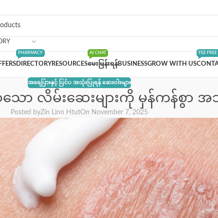
ORY
PHARMACY
AI CHAT
FEE FREE
FFERS
DIRECTORY
RESOURCES
မေးမြန်းရန်
BUSINESS
GROW WITH US
CONTA
အရေပြားနှင့် ပြင်ပ အသုံးပြုရန် ဆေးဝါးများ
သော လိမ်းဆေးများကို မှန်ကန်စွာ အသု
Posted by
Zin Linn Htut
On November 7, 2025