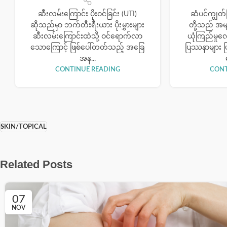
ဆီးလမ်းကြောင်း ပိုးဝင်ခြင်း (UTI)
ဆံပင်ကျွတ်ခြ
ဆိုသည်မှာ ဘက်တီးရီးယား ပိုးမွှားများ
တို့သည် အမ
ဆီးလမ်းကြောင်းထဲသို့ ဝင်ရောက်လာ
ယုံကြည်မှု
သောကြောင့် ဖြစ်ပေါ်တတ်သည့် အခြေ
ပြဿနာများ ဖ
အန...
CONTINUE READING
CONT
SKIN/TOPICAL
Related Posts
07
NOV