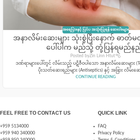
အရေပြားနှင့် ပြင်ပ အသုံးပြုရန် ဆေးဝါးများ
အနာလိမ်းဆေးများ သုံးစွဲပြီးနောက် ဓာတ်မတည
ပေါ်ပါက မည်သို့ တုံ့ပြန်ရမည်နည
Posted by
Zin Linn Htut
ဒဏ်ရာများပေါ်တွင် လိမ်းသည့် ပဋိဇီဝပါသော အနာလိမ်းဆေးများ (Top
ပိုးသတ်ဆေးရည်များ (Antiseptics) နှင့် အခြား လိမ်းဆေး
CONTINUE READING
FEEL FREE TO CONTACT US
QUICK LINK
+959 5134000
FAQ
+959 940 340000
Privacy Policy