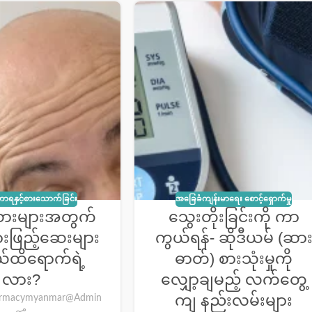
ာရနှင့်စားသောက်ခြင်း
အခြေခံကျန်းမာရေး စောင့်ရှောက်မှု
သားများအတွက်
သွေးတိုးခြင်းကို ကာ
းဖြည့်ဆေးများ
ကွယ်ရန်- ဆိုဒီယမ် (ဆာ
ထိရောက်ရဲ့
ဓာတ်) စားသုံးမှုကို
လား?
လျှော့ချမည့် လက်တွေ့
ကျ နည်းလမ်းများ
rmacymyanmar@Admin