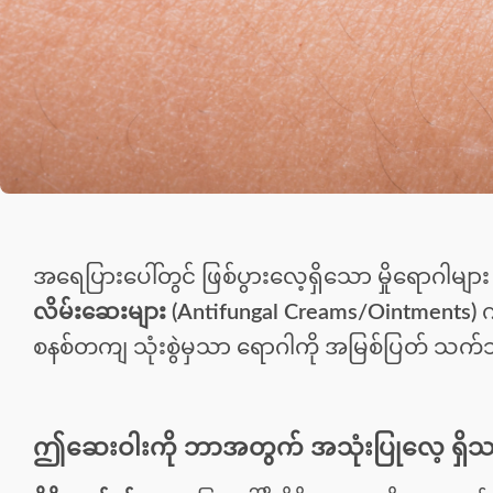
အရေပြားပေါ်တွင် ဖြစ်ပွားလေ့ရှိသော မှိုရောဂါမျာ
လိမ်းဆေးများ (Antifungal Creams/Ointments)
က
စနစ်တကျ သုံးစွဲမှသာ ရောဂါကို အမြစ်ပြတ် သက်သ
ဤဆေးဝါးကို ဘာအတွက် အသုံးပြုလေ့ ရှိ