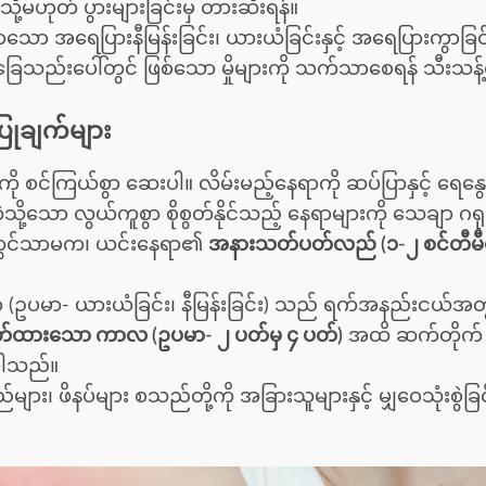
် သို့မဟုတ် ပွားများခြင်းမှ တားဆီးရန်။
လာသော အရေပြားနီမြန်းခြင်း၊ ယားယံခြင်းနှင့် အရေပြားကွာခြ
ေသည်းပေါ်တွင် ဖြစ်သော မှိုများကို သက်သာစေရန် သီးသန
ြုချက်များ
ို စင်ကြယ်စွာ ဆေးပါ။ လိမ်းမည့်နေရာကို ဆပ်ပြာနှင့် ရေနွေးနွ
ို့သော လွယ်ကူစွာ စိုစွတ်နိုင်သည့် နေရာများကို သေချာ ဂရု
ေါ်တွင်သာမက၊ ယင်းနေရာ၏
အနားသတ်ပတ်လည် (၁-၂ စင်တီမီတ
 (ဥပမာ- ယားယံခြင်း၊ နီမြန်းခြင်း) သည် ရက်အနည်းငယ်အတွင်
်ထားသော ကာလ (ဥပမာ- ၂ ပတ်မှ ၄ ပတ်)
အထိ ဆက်တိုက် လ
ားပါသည်။
 ဖိနပ်များ စသည်တို့ကို အခြားသူများနှင့် မျှဝေသုံးစွဲခြင်