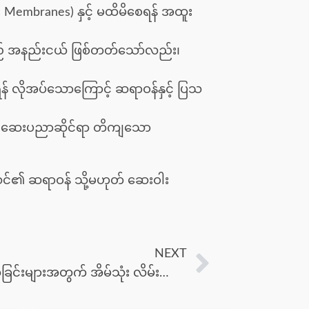
us Membranes) နှင့် မထိမိစေရန် အထူး
ို့သည် အနည်းငယ် ဖြစ်တတ်သော်လည်း၊
ိုအပ်သောကြောင့် ဆရာဝန်နှင့် ပြသ
။ ဆေးပညာဆိုင်ရာ တိကျသော
ါက သင်၏ ဆရာဝန် သို့မဟုတ် ဆေးဝါး
NEXT
အရေပြား ခြောက်သွေ့ခြင်းနှင့် အက်ကွဲခြင်းများအတွက် အိမ်သုံး လိမ်းဆေးအဆီများ ရွေးချယ်ပုံ