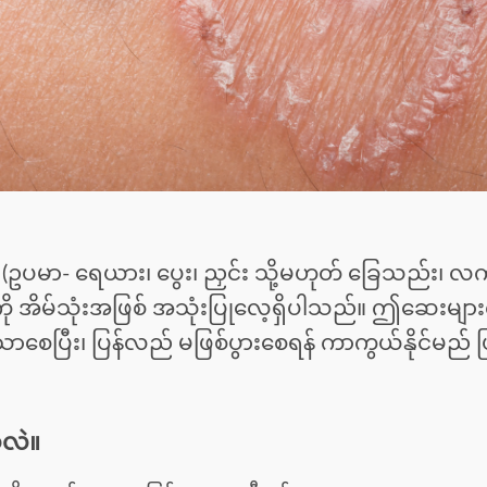
း (ဥပမာ- ရေယား၊ ပွေး၊ ညှင်း သို့မဟုတ် ခြေသည်း၊ လက
ို အိမ်သုံးအဖြစ် အသုံးပြုလေ့ရှိပါသည်။ ဤဆေးမျာ
ာစေပြီး၊ ပြန်လည် မဖြစ်ပွားစေရန် ကာကွယ်နိုင်မည် 
သလဲ။