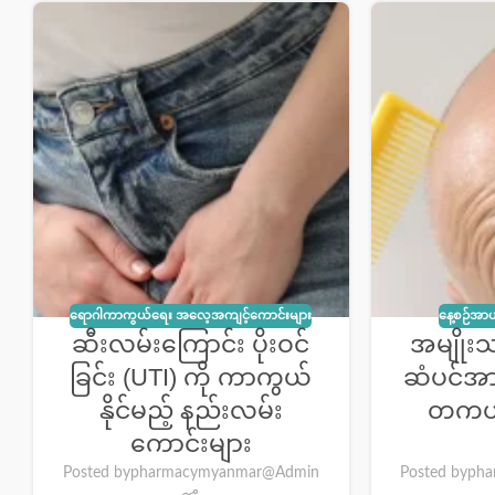
ရောဂါကာကွယ်ရေး အလေ့အကျင့်ကောင်းများ
နေ့စဉ်အာဟ
ဆီးလမ်းကြောင်း ပိုးဝင်
အမျိုး
ခြင်း (UTI) ကို ကာကွယ်
ဆံပင်အာ
နိုင်မည့် နည်းလမ်း
တကယ်
ကောင်းများ
Posted by
pharmacymyanmar@Admin
Posted by
pha