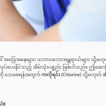
် အခြေအနေများ၊ သဘာဝဘေးအန္တရာယ်များ သို့မဟုတ
လုပ်ပေးနိုင်သည့် အိမ်သုံးပစ္စည်း ဖြစ်ပါသည်။ ဤဆေ
းများကို သေစေရန်အတွက်
ကလိုရင်း (Chlorine)
သို့မဟုတ်
အ
လဲ။