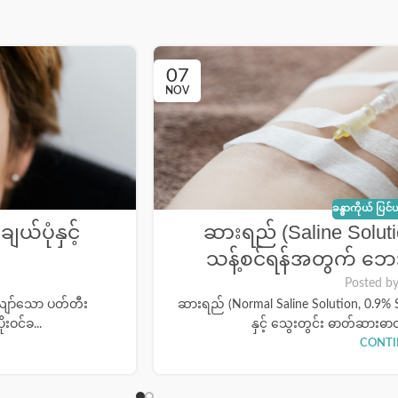
07
NOV
ခန္ဓာကိုယ် ပြင်ပ
်ပုံနှင့်
ဆားရည် (Saline Solution
သန့်စင်ရန်အတွက် ဘေးကင
Posted b
်လျော်သော ပတ်တီး
ဆားရည် (Normal Saline Solution, 0.9%
းဝင်ခ...
နှင့် သွေးတွင်း ဓာတ်ဆားဓာ
CONTI