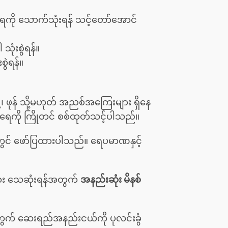
ရေကို သောက်သုံးရန် သင့်တော်အောင်
သုံးစွဲရန်။
ွဲရန်။
့၊ ဖုန် သို့မဟုတ် အညစ်အကြေးများ ရှိနေ
် ရေကို ကြိုတင် စစ်ထုတ်သင့်ပါသည်။
တွင် ဖော်ပြထားပါသည်။ ရေပမာဏနှင့်
များ သေဆုံးရန်အတွက်
အနည်းဆုံး မိနစ်
န်အတွက် ဆေးရည်အနည်းငယ်ကို ပုလင်းခွံ