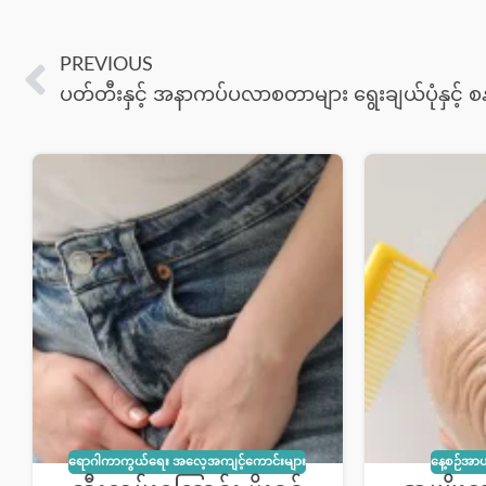
PREVIOUS
ရောဂါကာကွယ်ရေး အလေ့အကျင့်ကောင်းများ
နေ့စဉ်အာဟ