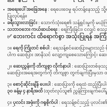
အရေးပေါ် အခြေအနေ
:
ရေပေးဝေမှု ရပ်တန့်နေသည့် သို
ပြုလုပ်ရန်။
ခရီးသွားလာခြင်း
:
သောက်သုံးရေ၏ သန့်ရှင်းမှုကို မယုံကြည
သဘာဝဘေး ကယ်ဆယ်ရေး
:
ရေကြီးခြင်း၊ ငလျင် စသည်
✅ ဘေးကင်း ထိရောက်စွာ အသုံးပြုရန် အကြံပ
၁။
ရေကို ကြိုတင် စစ်ပါ
:
ရေသန့်စင်ဆေးပြားများသည်
ပါက ဆေးပြား အာနိသင် လျော့ကျစေသောကြောင့်၊ ဆေး
၂။
ဆေးညွှန်းကို တိကျစွာ လိုက်နာပါ
:
ဆေးပြားတစ်ခုသည်
ဆေးပြားအရေအတွက်ကို တိကျစွာ တွက်ချက်ပြီးမှသာ ထ
၃။
စောင့်ဆိုင်းချိန် ပေးပါ
:
ဆေးပြားကို ရေထဲ ထည့်ပြီးပါ
၃၀ ခန့်မှ ၄ နာရီအထိ
(ထုတ်လုပ်သူ၏ ညွှန်ကြားချက်ပေါ်မ
၄။
ပုလင်း အဖုံးကို ဂရုစိုက်ပါ
:
ရေသန့်စင်သည့် ပုလင်း၏ အဖ