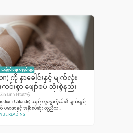
07
NOV
 သန့်ရှင်းရေး ပစ္စည်းများ
) ကို နှာခေါင်းနှင့် မျက်လုံး
ပ
်းစွာ ဖျော်စပ် သုံးစွဲနည်း
(M
y
Zin Linn Htut
 Sodium Chloride) သည် လူ့ခန္ဓာကိုယ်၏ မျက်ရည်
ပါးစပ်သန့်စ
တ် ပမာဏနှင့် အနီးစပ်ဆုံး တူညီသ...
NUE READING