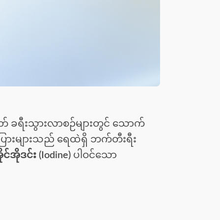
် ခရီးသွားလာစဉ်များတွင် သောက်
းပြားများသည် ရေထဲရှိ ဘက်တီးရီး
ိုင်အိုဒင်း (Iodine)
ပါဝင်သော