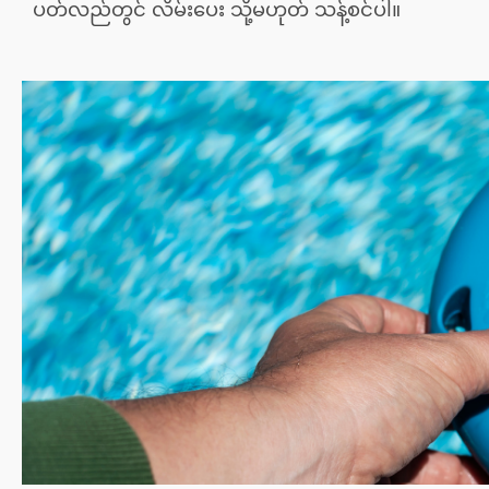
ပတ်လည်တွင် လိမ်းပေး သို့မဟုတ် သန့်စင်ပါ။