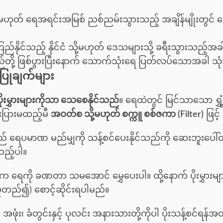
့မဟုတ် ရေအရင်းအမြစ် ညစ်ညမ်းသွားသည့် အချိန်မျိုးတွင် 
်နိုင်သည့် နိုင်ငံ သို့မဟုတ် ဒေသများသို့ ခရီးသွားသည့်အခါ 
တို့ ဖြစ်ပွားပြီးနောက် သောက်သုံးရေ ပြတ်လပ်သောအခါ သုံးစ
ြုချက်များ
ပိုးမွှားများကိုသာ သေစေနိုင်သည်
။ ရေထဲတွင် မြင်သာသော ရွှံ
ပြားမထည့်မီ
အဝတ်စ သို့မဟုတ် စက္ကူ စစ်ဇကာ (Filter)
ဖြင့
 ရေပမာဏ မည်မျှကို သန့်စင်ပေးနိုင်သည်ကို ဆေးဘူးပေါ်
ည့်ပါ။
က ရေကို ခဏတာ သမအောင် မွှေပေးပါ။ ထို့နောက် ပိုးမွှား
ူတည်၍) စောင့်ဆိုင်းရပါမည်။
ုံး၊ ခံတွင်းနှင့် ပုလင်း အနားသားတို့ကိုပါ ပိုးသန့်စင်ရ