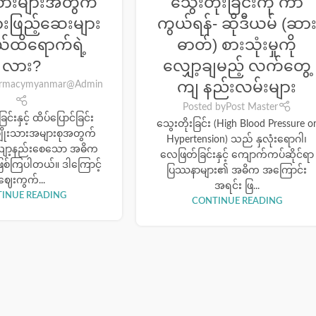
သားများအတွက်
သွေးတိုးခြင်းကို ကာ
းဖြည့်ဆေးများ
ကွယ်ရန်- ဆိုဒီယမ် (ဆာ
ထိရောက်ရဲ့
ဓာတ်) စားသုံးမှုကို
လား?
လျှော့ချမည့် လက်တွေ့
ကျ နည်းလမ်းများ
rmacymyanmar@Admin
Posted by
Post Master
င်းနှင့် ထိပ်ပြောင်ခြင်း
သွေးတိုးခြင်း (High Blood Pressure o
ျိုးသားအများစုအတွက်
Hypertension) သည် နှလုံးရောဂါ၊
လျော့နည်းစေသော အဓိက
လေဖြတ်ခြင်းနှင့် ကျောက်ကပ်ဆိုင်ရာ
ြစ်ကြပါတယ်။ ဒါကြောင့်
ပြဿနာများ၏ အဓိက အကြောင်း
ဈေးကွက်...
အရင်း ဖြ...
INUE READING
CONTINUE READING