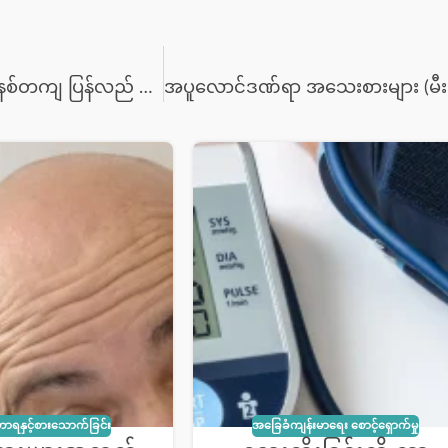
ပတ်တီးနှင့် အနာကပ်ပလာစတာများ ရွေးချယ်ပုံနှင့် စနစ်တကျ ပြန်လည် ပတ်ပုံ
ာရနှင့်စားသောက်ခြင်း
အခြေခံကျန်းမာရေး စောင့်ရှောက်မှု