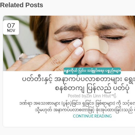
Related Posts
07
NOV
ခန္ဓာကိုယ် ပြင်ပ သန့်ရှင်းရေး ပစ္စည်းများ
ပတ်တီးနှင့် အနာကပ်ပလာစတာများ ရွေးချယ
စနစ်တကျ ပြန်လည် ပတ်ပုံ
Posted by
Zin Linn Htut
ဒဏ်ရာ အသေးစားများ (ပွန်းပဲ့ခြင်း၊ ရှခြင်း၊ ခြစ်ရာများ) ကို သင့
သို့မဟုတ် အနာကပ်ပလာစတာဖြင့် ဖုံးအုပ်ထားခြင်းသည် ပို
CONTINUE READING