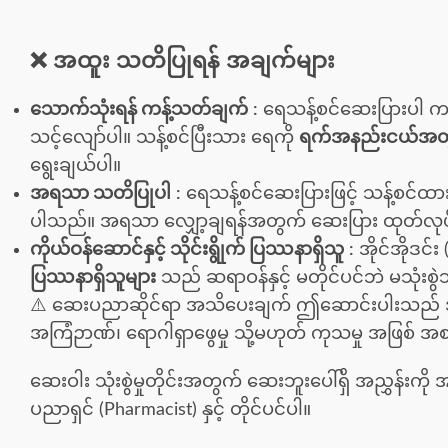
❌ အထူး သတိပြုရန် အချက်များ
သောက်သုံးရန် ကန့်သတ်ချက်
:
ရေသန့်စင်ဆေးပြားပါ ကလ
သင့်လျော်ပါ။ သန့်စင်ပြီးသား ရေကို
ရက်အနည်းငယ်အတ
ရွေးချယ်ပါ။
အရသာ သတိပြုပါ
:
ရေသန့်စင်ဆေးပြားဖြင့် သန့်စင်ထ
ပါသည်။ အရသာ လျှော့ချရန်အတွက် ဆေးပြား ထုတ်လုပ်သူ၏
ကိုယ်ဝန်ဆောင်နှင့် သိုင်းရွိုက် ပြဿနာရှိသူ
:
အိုင်အိုဒင်
ပြဿနာရှိသူများ
သည် ဆရာဝန်နှင့် မတိုင်ပင်ဘဲ မသုံးစွဲ
⚠️ ဆေးပညာဆိုင်ရာ အသိပေးချက် ဤဆောင်းပါးသည် 
အကြံဉာဏ်၊ ရောဂါရှာဖွေမှု သို့မဟုတ် ကုသမှု အဖြစ် အစ
ဆေးဝါး သုံးစွဲမှုတိုင်းအတွက် ဆေးဘူးပေါ်ရှိ အညွှန်းက
ပညာရှင် (Pharmacist) နှင့် တိုင်ပင်ပါ။