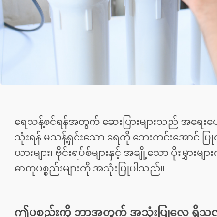
ရေသန့်စင်ရန်အတွက် ဆေးပြားများသည် အရေးပေါ
သုံးရန် မသန့်ရှင်းသော ရေကို ဘေးကင်းအောင် ပြု
ယားများ၊ ဗိုင်းရပ်စ်များနှင့် အချို့သော ပိုးမွှာ
ဓာတုပစ္စည်းများကို အသုံးပြုပါသည်။
ဤပစ္စည်းကို ဘာအတွက် အသုံးပြုလေ့ ရှိသ