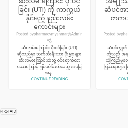
ဆီးလမ်းကြောင်း ပိုးဝင်
အမျိုး
ခြင်း (UTI) ကို ကာကွယ်
ဆံပင်အာ
နိုင်မည့် နည်းလမ်း
တကယ်
ကောင်းများ
Posted by
pharmacymyanmar@Admin
Posted by
pha
ဆီးလမ်းကြောင်း ပိုးဝင်ခြင်း (UTI)
ဆံပင်ကျွတ်ခြ
ဆိုသည်မှာ ဘက်တီးရီးယား ပိုးမွှားများ
တို့သည် အမ
ဆီးလမ်းကြောင်းထဲသို့ ဝင်ရောက်လာ
ယုံကြည်မှု
သောကြောင့် ဖြစ်ပေါ်တတ်သည့် အခြေ
ပြဿနာများ ဖ
အန...
CONTINUE READING
CONT
FIRSTAID