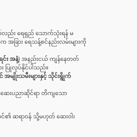
ာ်လည်း ရေရှည် သောက်သုံးရန် မ
ပါက အခြား ရေသန့်စင်နည်းလမ်းများကို
်း အနံ့)
အနည်းငယ် ကျန်နေတတ်
 ပြုလုပ်နိုင်ပါသည်။
အမျိုးသမီးများနှင့် သိုင်းရွိုက်
။ ဆေးပညာဆိုင်ရာ တိကျသော
ါက သင်၏ ဆရာဝန် သို့မဟုတ် ဆေးဝါး