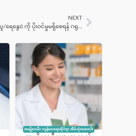
NEXT
အပူလောင်ဒဏ်ရာ အသေးစားများ (မီးပူ/ရေနွေး) ကို ပိုးဝင်မှုမရှိစေရန် ဂရုစိုက်နည်း
အမျိုးသမီး ကျန်းမာရေးဆိုင်ရာ အိမ်သုံးဆေးဝါး
အချို့