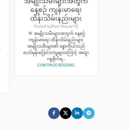
အမျိုးသမီးများအတွက်
း
နေ့စဉ် ကျန်းမာရေး
ထိန်းသိမ်းနည်းများ
Posted by
Post Master
🌸 အမျိုးသမီးများအတွက် နေ့စဉ်
ကျန်းမာရေး ထိန်းသိမ်းနည်းများ
အမျိုးသမီးများ၏ ခန္ဓာကိုယ်သည်
r
ဟော်မုန်းပြောင်းလဲမှုများကြောင့် အထူး
ဂရုစိုက်ရ...
CONTINUE READING