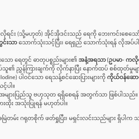
ိုရင်း (သို့မဟုတ်) အိုင်အိုဒင်းသည် ရေကို ဘေးကင်းစေသေ
ွင်းသာ
သောက်သုံးသင့်ပြီး၊ ရေရှည် သောက်သုံးရန် လိုအပ်
ားသော ရေတွင် ဓာတုပစ္စည်းများ၏
အနံ့အရသာ (ဥပမာ- ကလိုရင
 ညွှန်ကြားချက်ကို လိုက်နာပြီး နောက်ထပ် စစ်ထုတ်မှုများ
း (Iodine) ပါဝင်သော ရေသန့်စင်ဆေးပြားများကို
ကိုယ်ဝန်ဆောင် 
သင့်ပါ။
အများပြည်သူ ဗဟုသုတ ရရှိစေရန် အတွက်သာ ဖြစ်ပါသည်
ားထိုး အသုံးပြုရန် မဟုတ်ပါ။
ို အမြဲတမ်း ဂရုတစိုက် ဖတ်ရှုပြီး၊ မရှင်းလင်းသည်များ ရှိပ