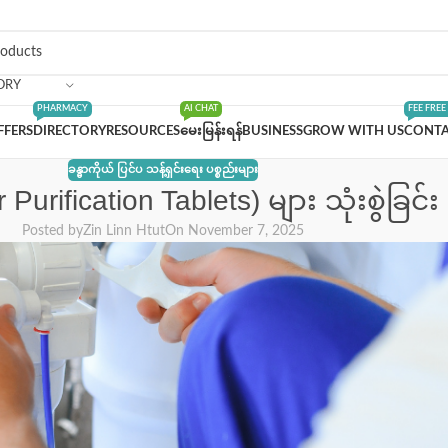
ORY
PHARMACY
AI CHAT
FEE FREE
FFERS
DIRECTORY
RESOURCES
မေးမြန်းရန်
BUSINESS
GROW WITH US
CONTA
ခန္ဓာကိုယ် ပြင်ပ သန့်ရှင်းရေး ပစ္စည်းများ
rification Tablets) များ သုံးစွဲခြင
Posted by
Zin Linn Htut
On November 7, 2025