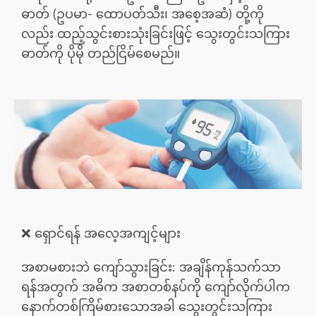
ဓာတ် (ဥပမာ- ထောပတ်သီး၊ အစေ့အဆံ) တို့ကို
လည်း ထည့်သွင်းစားသုံးခြင်းဖြင့် သွေးတွင်းသကြား
ဓာတ်ကို ပိုမို တည်ငြိမ်စေမည်။
❌ ရှောင်ရန် အလေ့အကျင့်များ
အစာမစားဘဲ ကျော်သွားခြင်း: အချိန်ကုန်သက်သာ
ရန်အတွက် အဓိက အစာတစ်နပ်ကို ကျော်လိုက်ပါက
နောက်တစ်ကြိမ်စားသောအခါ သွေးတွင်းသကြား