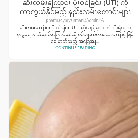
ဆီးလမ်းကြောင်း ပိုးဝင်ခြင်း (UTI) ကို
ကာကွယ်နိုင်မည့် နည်းလမ်းကောင်းများ
pharmacymyanmar@Admin
ဆီးလမ်းကြောင်း ပိုးဝင်ခြင်း (UTI) ဆိုသည်မှာ ဘက်တီးရီးယား
ပိုးမွှားများ ဆီးလမ်းကြောင်းထဲသို့ ဝင်ရောက်လာသောကြောင့် ဖြစ်
ပေါ်တတ်သည့် အခြေအန...
CONTINUE READING