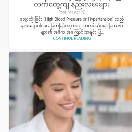
လက်တွေ့ကျ နည်းလမ်းများ
Post Master
သွေးတိုးခြင်း (High Blood Pressure or Hypertension) သည်
နှလုံးရောဂါ၊ လေဖြတ်ခြင်းနှင့် ကျောက်ကပ်ဆိုင်ရာ ပြဿနာ
များ၏ အဓိက အကြောင်းအရင်း ဖြ...
CONTINUE READING