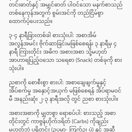
တင်းဓာတ်နှင့် အမျှင်ဓာတ် ပါဝင်သော မနက်စာသည်
တစ်နေကုန်အတွက် စွမ်းအင်ကို တည်ငြိမ်စွာ
ထောက်ပံ့ပေးသည်။
၃-၄ နာရီခြားတစ်ခါ စားသုံးပါ: အစာအိမ်
အလွန်အမင်း ဗိုက်ဆာခြင်းမဖြစ်စေရန်၊ ၃ နာရီမှ ၄
နာရီ ကြားတိုင်း အဓိက အစားအစာ သို့မဟုတ်
အာဟာရပြည့်ဝသော သရေစာ (Snack) တစ်ခုကို စား
သုံးပါ။
ညစာကို စောစီးစွာ စားပါ: အစာချေဖျက်မှုနှင့်
အိပ်စက်မှု အနှောင့်အယှက် မဖြစ်စေရန် အိပ်ရာမဝင်
မီ အနည်းဆုံး ၂-၃ နာရီအလို တွင် ညစာ စားသုံးပါ။
အစားအစာကို မျှတစွာ ရောစပ်ပါ: စားသည့် အစာ
တိုင်းတွင် ကာဗွန်ဟိုက်ဒရိတ် (Carbs) ကိုချည်း
မဟုတ်ဘဲ ပရိုတင်း (ဥပမာ- ကြက်ဥ၊ ပဲ) နှင့် အဆီ