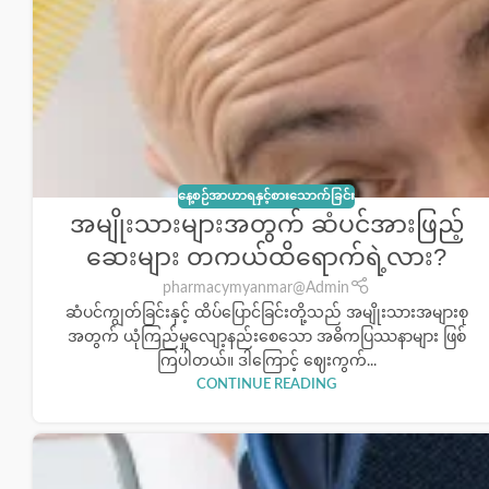
နေ့စဉ်အာဟာရနှင့်စားသောက်ခြင်း
အမျိုးသားများအတွက် ဆံပင်အားဖြည့်
ဆေးများ တကယ်ထိရောက်ရဲ့လား?
pharmacymyanmar@Admin
ဆံပင်ကျွတ်ခြင်းနှင့် ထိပ်ပြောင်ခြင်းတို့သည် အမျိုးသားအများစု
အတွက် ယုံကြည်မှုလျော့နည်းစေသော အဓိကပြဿနာများ ဖြစ်
ကြပါတယ်။ ဒါကြောင့် ဈေးကွက်...
CONTINUE READING