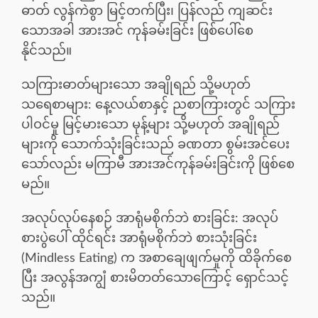
ဓာတ် လွန်ကဲစွာ မြင့်တက်ပြီး၊ ပြန်လည် ကျဆင်း
သောအခါ အားအင် ကုန်ခမ်းခြင်း ဖြစ်ပေါ်စေ
နိုင်သည်။
သကြားဓာတ်များသော အချိုရည် သို့မဟုတ်
သရေစာများ: နေ့လယ်စာနှင့် ညစာကြားတွင် သကြား
ပါဝင်မှု မြင့်မားသော မုန့်များ သို့မဟုတ် အချိုရည်
များကို သောက်သုံးခြင်းသည် ခဏတာ စွမ်းအင်ပေး
သော်လည်း မကြာမီ အားအင်ကုန်ခမ်းခြင်းကို ဖြစ်စေ
မည်။
အလုပ်လုပ်နေစဉ် အာရုံမစိုက်ဘဲ စားခြင်း: အလုပ်
စားပွဲပေါ် ထိုင်ရင်း အာရုံမစိုက်ဘဲ စားသုံးခြင်း
(Mindless Eating) က အစာချေဖျက်မှုကို ထိခိုက်စေ
ပြီး အလွန်အကျွံ စားမိတတ်သောကြောင့် ရှောင်သင့်
သည်။