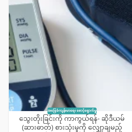
အခြေခံကျန်းမာရေး စောင့်ရှောက်မှု
သွေးတိုးခြင်းကို ကာကွယ်ရန်- ဆိုဒီယမ်
(ဆားဓာတ်) စားသုံးမှုကို လျှော့ချမည့်