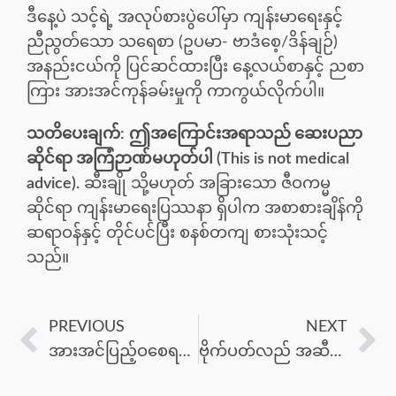
ဒီနေ့ပဲ သင့်ရဲ့ အလုပ်စားပွဲပေါ်မှာ ကျန်းမာရေးနှင့်
ညီညွတ်သော သရေစာ (ဥပမာ- ဗာဒံစေ့/ဒိန်ချဉ်)
အနည်းငယ်ကို ပြင်ဆင်ထားပြီး နေ့လယ်စာနှင့် ညစာ
ကြား အားအင်ကုန်ခမ်းမှုကို ကာကွယ်လိုက်ပါ။
သတိပေးချက်:
ဤအကြောင်းအရာသည် ဆေးပညာ
ဆိုင်ရာ အကြံဉာဏ်မဟုတ်ပါ (This is not medical
advice).
ဆီးချို သို့မဟုတ် အခြားသော ဇီဝကမ္မ
ဆိုင်ရာ ကျန်းမာရေးပြဿနာ ရှိပါက အစာစားချိန်ကို
ဆရာဝန်နှင့် တိုင်ပင်ပြီး စနစ်တကျ စားသုံးသင့်
သည်။
PREVIOUS
NEXT
အားအင်ပြည့်ဝစေရန်- အမျိုးသားများ လိုအပ်သော ဗီတာမင်နှင့် သတ္တုဓာတ် ၄ မျိုး
ဗိုက်ပတ်လည် အဆီလျှော့ချရေး- နေ့စဉ် လမ်းလျှောက်ခြင်း ပမာဏကို တိုးမြှင့်ခြင်း