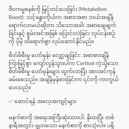
ဇီဝကမ္မစနစ်ကို မြှင့်တင်ပေးခြင်း (Metabolism
Boost): သင့်ခန္ဓာကိုယ်က အစားအစာ ဘယ်အချိန်
ရောက်လာမယ်ဆိုတာ သိသောအခါ၊ အစာချေဖျက်
ခြင်းနှင့် စွမ်းအင်အဖြစ် ပြောင်းလဲခြင်း လုပ်ငန်းစဉ်
ကို ပိုမို ထိရောက်စွာ လုပ်ဆောင်နိုင်မည်။
စိတ်ဖိစီးမှု ဟော်မုန်း လျှော့ချခြင်း: အစာစားချိန်
ကြာမြင့်စွာ ကျော်လွန်သွားပါက Cortisol ကဲ့သို့သော
စိတ်ဖိစီးမှု ဟော်မုန်းများ ထွက်လာပြီး အားအင်ကုန်
ခမ်းစေသည်။ အချိန်မှန်စားခြင်းက ၎င်းကို ကာကွယ်
ပေးသည်။
✅ ဆောင်ရန် အလေ့အကျင့်များ
မနက်စာကို အရေးအကြီးဆုံးထားပါ: နိုးထပြီး တစ်
နာရီအတွင်း မျှတသော မနက်စာကို စားသုံးပါ။ ပရို