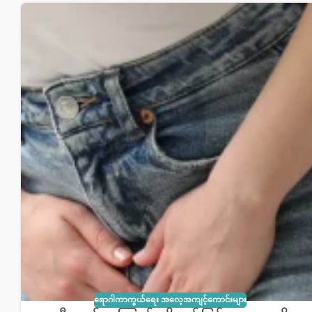
ရောဂါကာကွယ်ရေး အလေ့အကျင့်ကောင်းများ