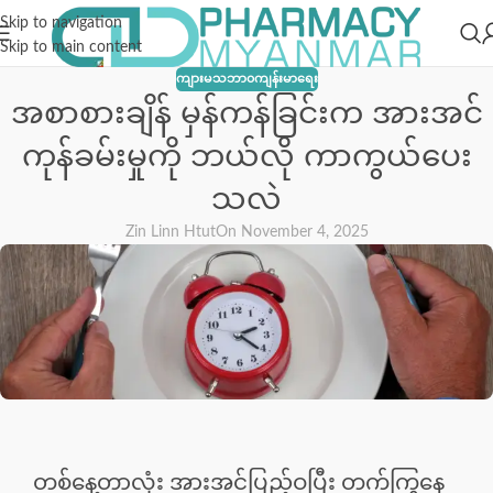
Skip to navigation
Skip to main content
ကျားမသဘာ၀ကျန်းမာရေး
အစာစားချိန် မှန်ကန်ခြင်းက အားအင်
ကုန်ခမ်းမှုကို ဘယ်လို ကာကွယ်ပေး
သလဲ
Zin Linn Htut
On November 4, 2025
တစ်နေ့တာလုံး အားအင်ပြည့်ဝပြီး တက်ကြွနေ