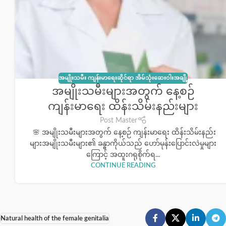
အမျိုးသမီး ကျန်းမာရေးဆိုင်ရာ အိမ်သုံးဆေးဝါးအချို့
အမျိုးသမီးများအတွက် နေ့စဉ်
ကျန်းမာရေး ထိန်းသိမ်းနည်းများ
Post Master
🌸 အမျိုးသမီးများအတွက် နေ့စဉ် ကျန်းမာရေး ထိန်းသိမ်းနည်း
များအမျိုးသမီးများ၏ ခန္ဓာကိုယ်သည် ဟော်မုန်းပြောင်းလဲမှုများ
ကြောင့် အထူးဂရုစိုက်ရ...
CONTINUE READING
Natural health of the female genitalia