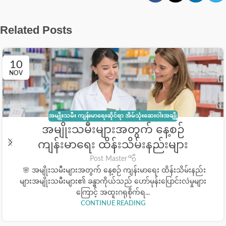
Related Posts
10
NOV
အမျိုးသမီး ကျန်းမာရေးဆိုင်ရာ အိမ်သုံးဆေးဝါးအချို့
အမျိုးသမီးများအတွက် နေ့စဉ်
ကျန်းမာရေး ထိန်းသိမ်းနည်းများ
Post Master
🌸 အမျိုးသမီးများအတွက် နေ့စဉ် ကျန်းမာရေး ထိန်းသိမ်းနည်း
များအမျိုးသမီးများ၏ ခန္ဓာကိုယ်သည် ဟော်မုန်းပြောင်းလဲမှုများ
ကြောင့် အထူးဂရုစိုက်ရ...
CONTINUE READING