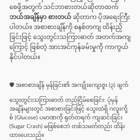
စေဖို့အတွက် သင်ဘာစားတယ်ဆိုတာထက်
ဘယ်အချိန်မှာ စားတယ်
ဆိုတာက ပိုအရေးကြီး
ပါတယ်။ အစာစားချိန်ကို စနစ်တကျ ထိန်းညှိ
ခြင်းဖြင့် သွေးတွင်းသကြားဓာတ် အတက်အကျ
ကြောင့် ဖြစ်တဲ့ အားအင်ကုန်ခမ်းမှုကို ကာကွယ်
နိုင်ပါတယ်။
🛡️ အစာစားချိန် မှန်ခြင်း၏ အကျိုးကျေးဇူး (၃) ချက်
သွေးတွင်းသကြားဓာတ် တည်ငြိမ်စေခြင်း: ပုံမှန်
အချိန်များတွင် အစာစားခြင်းဖြင့် သွေးထဲရှိ ဂလူးကို့
စ် (Glucose) ပမာဏကို ရုတ်တရက် ကျဆင်းခြင်း
(Sugar Crash) မဖြစ်စေဘဲ တစ်သမတ်တည်း ထိန်း
ထားပေးသည်။