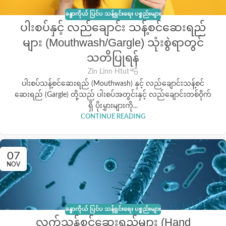
ခန္ဓာကိုယ် ပြင်ပ သန့်ရှင်းရေး ပစ္စည်းများ
ပါးစပ်နှင့် လည်ချောင်း သန့်စင်ဆေးရည်
များ (Mouthwash/Gargle) သုံးစွဲရာတွင်
သတိပြုရန်
Zin Linn Htut
ပါးစပ်သန့်စင်ဆေးရည် (Mouthwash) နှင့် လည်ချောင်းသန့်စင်
ဆေးရည် (Gargle) တို့သည် ပါးစပ်အတွင်းနှင့် လည်ချောင်းတစ်ဝိုက်
ရှိ ပိုးမွှားများကို...
CONTINUE READING
07
NOV
ခန္ဓာကိုယ် ပြင်ပ သန့်ရှင်းရေး ပစ္စည်းများ
လက်သန့်စင်ဆေးရည်များ (Hand