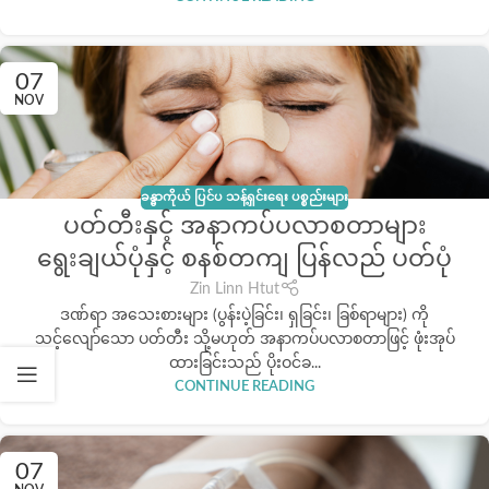
07
NOV
ခန္ဓာကိုယ် ပြင်ပ သန့်ရှင်းရေး ပစ္စည်းများ
ပတ်တီးနှင့် အနာကပ်ပလာစတာများ
ရွေးချယ်ပုံနှင့် စနစ်တကျ ပြန်လည် ပတ်ပုံ
Zin Linn Htut
ဒဏ်ရာ အသေးစားများ (ပွန်းပဲ့ခြင်း၊ ရှခြင်း၊ ခြစ်ရာများ) ကို
သင့်လျော်သော ပတ်တီး သို့မဟုတ် အနာကပ်ပလာစတာဖြင့် ဖုံးအုပ်
ထားခြင်းသည် ပိုးဝင်ခ...
CONTINUE READING
07