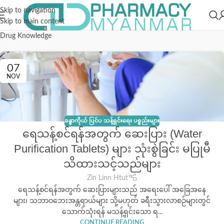
Skip to navigation
Skip to main content
Drug Knowledge
07
NOV
ခန္ဓာကိုယ် ပြင်ပ သန့်ရှင်းရေး ပစ္စည်းများ
ရေသန့်စင်ရန်အတွက် ဆေးပြား (Water
Purification Tablets) များ သုံးစွဲခြင်း မပြုမီ
သိထားသင့်သည်များ
Zin Linn Htut
ရေသန့်စင်ရန်အတွက် ဆေးပြားများသည် အရေးပေါ် အခြေအနေ
များ၊ သဘာဝဘေးအန္တရာယ်များ သို့မဟုတ် ခရီးသွားလာစဉ်များတွင်
သောက်သုံးရန် မသန့်ရှင်းသော ရ...
CONTINUE READING