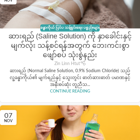
NOV
ခန္ဓာကိုယ် ပြင်ပ သန့်ရှင်းရေး ပစ္စည်းများ
ဆားရည် (Saline Solution) ကို နှာခေါင်းနှင့်
မျက်လုံး သန့်စင်ရန်အတွက် ဘေးကင်းစွာ
ဖျော်စပ် သုံးစွဲနည်း
Zin Linn Htut
ဆားရည် (Normal Saline Solution, 0.9% Sodium Chloride) သည်
လူ့ခန္ဓာကိုယ်၏ မျက်ရည်နှင့် သွေးတွင်း ဓာတ်ဆားဓာတ် ပမာဏနှင့်
အနီးစပ်ဆုံး တူညီသ...
CONTINUE READING
07
NOV