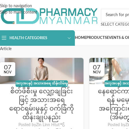
Skip to navigation
Skip to main content
SELECT CATEG
HOME
PRODUCTS
EVENTS & O
HEALTH CATEGORIES
Article
07
07
NOV
NOV
အလှအပနှင့် အသားအရေ ထိန်းသိမ်းမှု
အလှအပနှင့် အသာ
စိတ်ဖိစီးမှု လျှော့ချခြင်း
နေရောင်ကာ
ဖြင့် အသားအရေ
ရန် မမေ
ရောင်ရမ်းမှုနှင့် ဝက်ခြံကို
အကြောင်းရ
ထိန်းချုပ်နည်း
(အိမ်တ
Posted by
Zin Linn Htut
Posted by
Zi