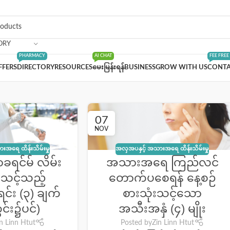
ORY
PHARMACY
AI CHAT
FEE FREE
FFERS
DIRECTORY
RESOURCES
မေးမြန်းရန်
BUSINESS
GROW WITH US
CONTA
07
NOV
းအရေ ထိန်းသိမ်းမှု
အလှအပနှင့် အသားအရေ ထိန်းသိမ်းမှု
ခရင်မ် လိမ်း
အသားအရေ ကြည်လင်
့သင့်သည့်
တောက်ပစေရန် နေ့စဉ်
င်း (၃) ချက်
စားသုံးသင့်သော
ွင်း၌ပင်)
အသီးအနှံ (၄) မျိုး
n Linn Htut
Posted by
Zin Linn Htut