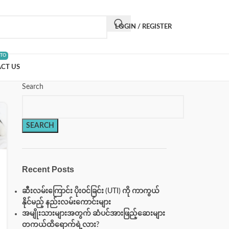
LOGIN / REGISTER
 TO
CT US
Search
SEARCH
Recent Posts
ဆီးလမ်းကြောင်း ပိုးဝင်ခြင်း (UTI) ကို ကာကွယ်
နိုင်မည့် နည်းလမ်းကောင်းများ
အမျိုးသားများအတွက် ဆံပင်အားဖြည့်ဆေးများ
တကယ်ထိရောက်ရဲ့လား?