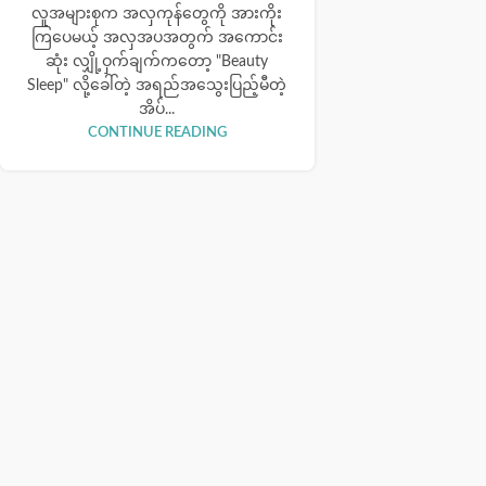
လူအများစုက အလှကုန်တွေကို အားကိုး
ကြပေမယ့် အလှအပအတွက် အကောင်း
ဆုံး လျှို့ဝှက်ချက်ကတော့ "Beauty
Sleep" လို့ခေါ်တဲ့ အရည်အသွေးပြည့်မီတဲ့
အိပ်...
CONTINUE READING