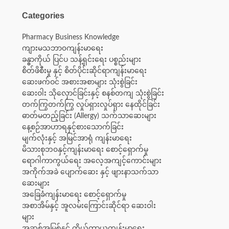
Categories
Pharmacy Business Knowledge
ကျားမသဘာ၀ကျန်းမာရေး
ခန္ဓာကိုယ် ပြင်ပ သန့်ရှင်းရေး ပစ္စည်းများ
စိတ်ဖိစီးမှု နှင့် စိတ်ပိုင်းဆိုင်ရာကျန်းမာရေး
ဆေးဖက်ဝင် အစားအစာများ သုံးစွဲခြင်း
ဆေးဝါး သိုလှောင်ခြင်းနှင့် စနစ်တကျ သုံးစွဲခြင်း
တက်ကြွတက်ကြွ လှုပ်ရှားလှုပ်ရှား နေထိုင်ခြင်း
ဓာတ်မတည့်ခြင်း (Allergy) သက်သာဆေးများ
နေ့စဉ်အာဟာရနှင့်စားသောက်ခြင်း
မျက်လုံးနှင့် အမြင်အာရုံ ကျန်းမာရေး
မိသားစုဘ၀နှင့်ကျန်းမာရေး စောင့်ရှောက်မှု
ရောဂါကာကွယ်ရေး အလေ့အကျင့်ကောင်းများ
အကိုက်အခဲ ပျောက်ဆေး နှင့် ဖျားနာသက်သာ
ဆေးများ
အခြေခံကျန်းမာရေး စောင့်ရှောက်မှု
အစာအိမ်နှင့် အူလမ်းကြောင်းဆိုင်ရာ ဆေးဝါး
များ
အဆစ်အမြစ်နှင့် ကိုယ်ကာယကျန်းမာရေး