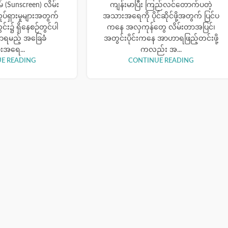
 (Sunscreen) လိမ်း
ကျန်းမာပြီး ကြည်လင်တောက်ပတဲ့
ုပ်ရှားမှုများအတွက်
အသားအရေကို ပိုင်ဆိုင်ဖို့အတွက် ပြင်ပ
း၌ ရှိနေစဉ်တွင်ပါ
ကနေ အလှကုန်တွေ လိမ်းတာအပြင်၊
နာရမည့် အခြေခံ
အတွင်းပိုင်းကနေ အာဟာရဖြည့်တင်းဖို့
အရေ...
ကလည်း အ...
E READING
CONTINUE READING