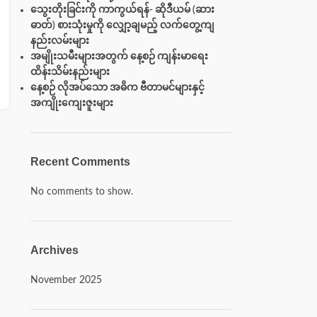
သွေးတိုးခြင်းကို ကာကွယ်ရန်- ဆိုဒီယမ် (ဆား
ဓာတ်) စားသုံးမှုကို လျှော့ချမည့် လက်တွေ့ကျ
နည်းလမ်းများ
အမျိုးသမီးများအတွက် နေ့စဉ် ကျန်းမာရေး
ထိန်းသိမ်းနည်းများ
နေ့စဉ် လိုအပ်သော အဓိက ဗီတာမင်များနှင့်
အကျိုးကျေးဇူးများ
Recent Comments
No comments to show.
Archives
November 2025