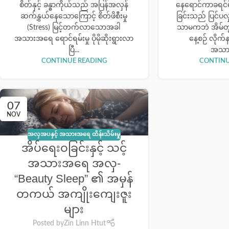
စိတ်နှင့် ခန္ဓာကိုယ်သည် အပြန်အလှန်
နေရောင်ကာခရင်မ်
ဆက်နွှယ်နေသောကြောင့် စိတ်ဖိစီးမှု
ခြင်းသည် ပြင်ပလှ
(Stress) မြင့်တက်လာသောအခါ
သာမကဘဲ အိမ်တွင်
အသားအရေ ရောင်ရမ်းမှု ပိုမိုဆိုးရွားလာ
နေ့စဉ် လိုက်
ပြီ...
အသား
CONTINUE READING
CONTINU
07
NOV
အလှအပနှင့် အသားအရေ ထိန်းသိမ်းမှု
အိပ်ရေးဝခြင်းနှင့် သင့်
အသားအရေ အလှ-
“Beauty Sleep” ၏ အမှန်
တကယ် အကျိုးကျေးဇူး
များ
Posted by
Zin Linn Htut