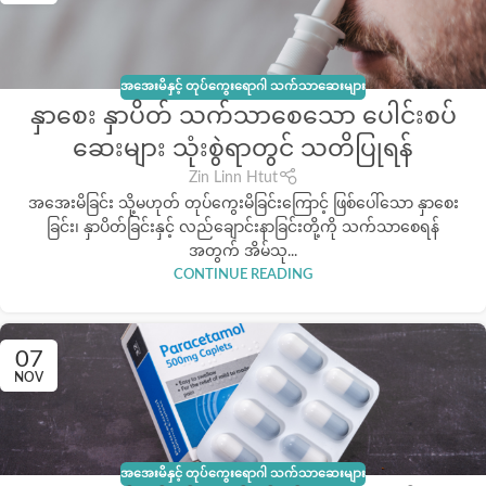
အအေးမိနှင့် တုပ်ကွေးရောဂါ သက်သာဆေးများ
နှာစေး နှာပိတ် သက်သာစေသော ပေါင်းစပ်
ဆေးများ သုံးစွဲရာတွင် သတိပြုရန်
Zin Linn Htut
အအေးမိခြင်း သို့မဟုတ် တုပ်ကွေးမိခြင်းကြောင့် ဖြစ်ပေါ်သော နှာစေး
ခြင်း၊ နှာပိတ်ခြင်းနှင့် လည်ချောင်းနာခြင်းတို့ကို သက်သာစေရန်
အတွက် အိမ်သု...
CONTINUE READING
07
NOV
အအေးမိနှင့် တုပ်ကွေးရောဂါ သက်သာဆေးများ