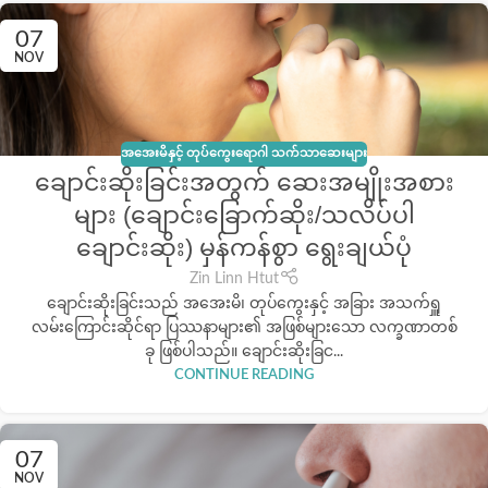
07
NOV
အအေးမိနှင့် တုပ်ကွေးရောဂါ သက်သာဆေးများ
ချောင်းဆိုးခြင်းအတွက် ဆေးအမျိုးအစား
များ (ချောင်းခြောက်ဆိုး/သလိပ်ပါ
ချောင်းဆိုး) မှန်ကန်စွာ ရွေးချယ်ပုံ
Zin Linn Htut
ချောင်းဆိုးခြင်းသည် အအေးမိ၊ တုပ်ကွေးနှင့် အခြား အသက်ရှူ
လမ်းကြောင်းဆိုင်ရာ ပြဿနာများ၏ အဖြစ်များသော လက္ခဏာတစ်
ခု ဖြစ်ပါသည်။ ချောင်းဆိုးခြင...
CONTINUE READING
07
NOV