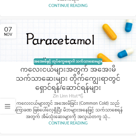
CONTINUE READING
07
NOV
အအေးမိနှင့် တုပ်ကွေးရောဂါ သက်သာဆေးများ
ကလေးငယ်များအတွက် အအေးမိ
သက်သာဆေးများ တိုက်ကျွေးရာတွင်
ရှောင်ရန်/ဆောင်ရန်များ
Zin Linn Htut
ကလေးငယ်များတွင် အအေးမိခြင်း (Common Cold) သည်
မကြာခဏ ဖြစ်ပေါ်လေ့ရှိပြီး မိဘများအနေဖြင့် သက်သာစေရန်
အတွက် အိမ်သုံးဆေးများကို အလွယ်တကူ သုံ...
CONTINUE READING