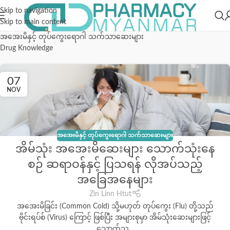
Skip to navigation
Skip to main content
အအေးမိနှင့် တုပ်ကွေးရောဂါ သက်သာဆေးများ
Drug Knowledge
07
NOV
အအေးမိနှင့် တုပ်ကွေးရောဂါ သက်သာဆေးများ
အိမ်သုံး အအေးမိဆေးများ သောက်သုံးနေ
စဉ် ဆရာဝန်နှင့် ပြသရန် လိုအပ်သည့်
အခြေအနေများ
Zin Linn Htut
အအေးမိခြင်း (Common Cold) သို့မဟုတ် တုပ်ကွေး (Flu) တို့သည်
ဗိုင်းရပ်စ် (Virus) ကြောင့် ဖြစ်ပြီး အများစုမှာ အိမ်သုံးဆေးများဖြင့်
သောက်သု...