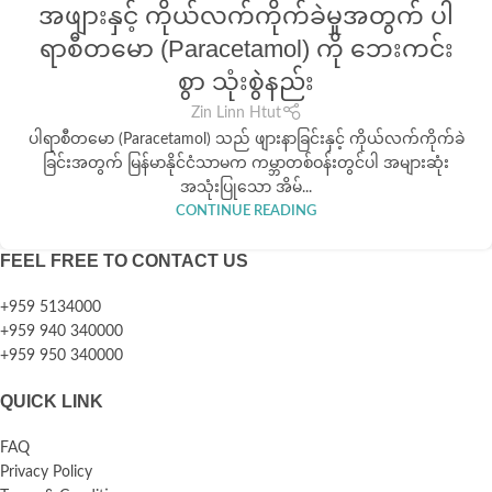
အဖျားနှင့် ကိုယ်လက်ကိုက်ခဲမှုအတွက် ပါ
ရာစီတမော (Paracetamol) ကို ဘေးကင်း
စွာ သုံးစွဲနည်း
Zin Linn Htut
ပါရာစီတမော (Paracetamol) သည် ဖျားနာခြင်းနှင့် ကိုယ်လက်ကိုက်ခဲ
ခြင်းအတွက် မြန်မာနိုင်ငံသာမက ကမ္ဘာတစ်ဝန်းတွင်ပါ အများဆုံး
အသုံးပြုသော အိမ်...
CONTINUE READING
FEEL FREE TO CONTACT US
+959 5134000
+959 940 340000
+959 950 340000
QUICK LINK
FAQ
Privacy Policy