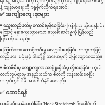
ရင်းနဲ့ အလွယ်တကူ လိုက်လုပ်လို့ရတဲ့ လေ့ကျင့်ခန်းလေးတွေ
နဲ့ ကျန်းမာရေးကို ဂရုစိုက်လိုက်ရအောင်!
✅ အကျိုးကျေးဇူးများ
◾
သွေးလည်ပတ်မှု ကောင်းမွန်စေခြင်း-
ကြာကြာ ထိုင်နေခြင်း
ကြောင့် နှေးကွေးသွားသော သွေးစီးဆင်းမှုကို ပြန်လည်
မြန်ဆန်စေသည်။
◾
ကြွက်သား တောင့်တင်းမှု လျော့ပါးစေခြင်း-
အထူးသဖြင့်
လည်ပင်း၊ ပခုံးနှင့် ခါးတို့ရှိ တင်းမာမှုကို ပြေလျော့စေသည်။
◾
စိတ်ဖိစီးမှု လျော့ကျကာ အာရုံစူးစိုက်မှု တိုးစေခြင်း-
ကိုယ်
လက်လှုပ်ရှားမှု အနည်းငယ်က စိတ်ကို လန်းဆန်းစေပြီး
အလုပ်တွင် ပိုမို အာရုံစိုက်နိုင်စေသည်။
✅ ဆောင်ရန်
လည်ပင်း ဆန့်ထုတ်ခြင်း (Neck Stretches):
ဦးခေါင်းကို