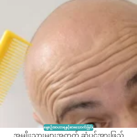
နေ့စဉ်အာဟာရနှင့်စားသောက်ခြင်း
အမျိုးသားများအတွက် ဆံပင်အားဖြည့်