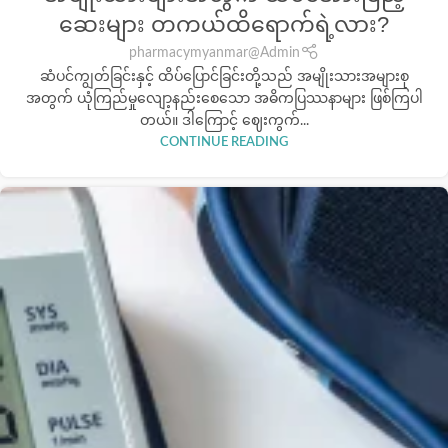
ဆေးများ တကယ်ထိရောက်ရဲ့လား?
pharmacymyanmar@Admin
ဆံပင်ကျွတ်ခြင်းနှင့် ထိပ်ပြောင်ခြင်းတို့သည် အမျိုးသားအများစု
အတွက် ယုံကြည်မှုလျော့နည်းစေသော အဓိကပြဿနာများ ဖြစ်ကြပါ
တယ်။ ဒါကြောင့် ဈေးကွက်...
CONTINUE READING