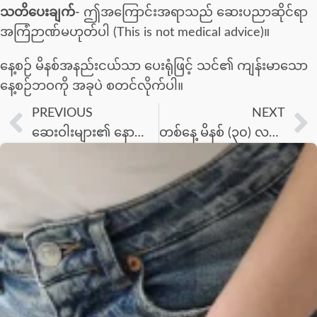
သတိပေးချက်-
ဤအကြောင်းအရာသည် ဆေးပညာဆိုင်ရာ
အကြံဉာဏ်မဟုတ်ပါ (This is not medical advice)။
နေ့စဉ် မိနစ်အနည်းငယ်သာ ပေးရုံဖြင့် သင်၏ ကျန်းမာသော
နေ့စဉ်ဘဝကို အခုပဲ စတင်လိုက်ပါ။
PREVIOUS
NEXT
ဆေးဝါးများ၏ နောက်ဆက်တွဲ (MR, CR, SR, ER) အကြောင်း သိကောင်းစရာ
တစ်နေ့ မိနစ် (၃၀) လမ်းလျှောက်ခြင်းရဲ့ မထင်မှတ်ထားတဲ့ အကျိုးကျေးဇူးများ