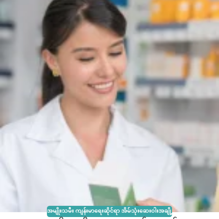
အမျိုးသမီး ကျန်းမာရေးဆိုင်ရာ အိမ်သုံးဆေးဝါးအချို့