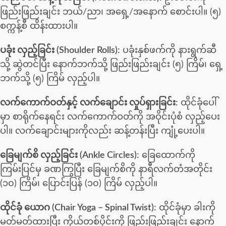
ဖြည်းဖြည်းချင်း ဘယ်/ညာ၊ အရှေ့/အနောက် စောင်းပါ။ (၅)
စက္ကန့်စီ ထိန်းထားပါ။
ပခုံး လှည့်ခြင်း (Shoulder Rolls):
ပခုံးနှစ်ဖက်ကို နားရွက်ဆီ
သို့ ဆွဲတင်ပြီး နောက်ဘက်သို့ ဖြည်းဖြည်းချင်း (၅) ကြိမ်၊ ရှေ့
ဘက်သို့ (၅) ကြိမ် လှည့်ပါ။
လက်ကောက်ဝတ်နှင့် လက်ချောင်း လှုပ်ရှားခြင်း:
ထိုင်ခုံပေါ်
မှာ စာရိုက်နေရင်း လက်ကောက်ဝတ်ကို အဝိုင်းပုံစံ လှည့်ပေး
ပါ။ လက်ချောင်းများကိုလည်း ဆန့်တန်းပြီး ကျုံ့ပေးပါ။
ခြေမျက်စိ လှည့်ခြင်း (Ankle Circles):
ခြေထောက်ကို
ကြမ်းပြင်မှ ခဏကြွပြီး ခြေမျက်စိကို နာရီလက်တံအတိုင်း
(၁၀) ကြိမ်၊ ပြောင်းပြန် (၁၀) ကြိမ် လှည့်ပါ။
ထိုင်ခုံ ယောဂ (Chair Yoga – Spinal Twist):
ထိုင်ခုံမှာ ခါးကို
မတ်မတ်ထားပြီး ကိုယ်တစ်ပိုင်းကို ဖြည်းဖြည်းချင်း နောက်