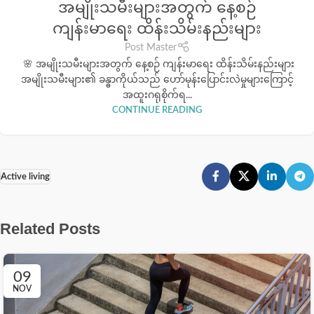
အမျိုးသမီးများအတွက် နေ့စဉ်
ကျန်းမာရေး ထိန်းသိမ်းနည်းများ
Post Master
🌸 အမျိုးသမီးများအတွက် နေ့စဉ် ကျန်းမာရေး ထိန်းသိမ်းနည်းများ
အမျိုးသမီးများ၏ ခန္ဓာကိုယ်သည် ဟော်မုန်းပြောင်းလဲမှုများကြောင့်
အထူးဂရုစိုက်ရ...
CONTINUE READING
Active living
Related Posts
09
NOV