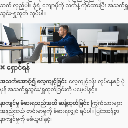
ဘက် လှည့်ပါ။ ခုံရဲ့ ကျောမှီကို လက်နဲ့ ကိုင်ထားပြီး အသက်ရှူ
သွင်း-ရှူထုတ် လုပ်ပါ။
❌ ရှောင်ရန်
အသက်အောင့်၍ လေ့ကျင့်ခြင်း:
လေ့ကျင့်ခန်း လုပ်နေစဉ် ပုံ
မှန် အသက်ရှူသွင်း/ရှူထုတ်ခြင်းကို မမေ့ပါနှင့်။
နာကျင်မှု ခံစားရသည်အထိ ဆန့်ထုတ်ခြင်း:
ကြွက်သားများ
အနည်းငယ် တင်းမာမှုကို ခံစားရလျှင် ရပ်ပါ။ ပြင်းထန်စွာ
နာကျင်မှုကို မခံယူပါနှင့်။