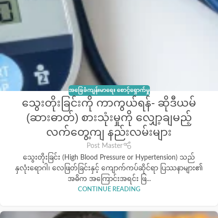
အခြေခံကျန်းမာရေး စောင့်ရှောက်မှု
သွေးတိုးခြင်းကို ကာကွယ်ရန်- ဆိုဒီယမ်
(ဆားဓာတ်) စားသုံးမှုကို လျှော့ချမည့်
လက်တွေ့ကျ နည်းလမ်းများ
Post Master
သွေးတိုးခြင်း (High Blood Pressure or Hypertension) သည်
နှလုံးရောဂါ၊ လေဖြတ်ခြင်းနှင့် ကျောက်ကပ်ဆိုင်ရာ ပြဿနာများ၏
အဓိက အကြောင်းအရင်း ဖြ...
CONTINUE READING