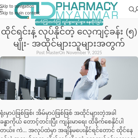
Skip to navigation
Skip to main content
တက်ကြွတက်ကြွ လှုပ်ရှားလှုပ်ရှား နေထိုင်ခြင်း
ထိုင်ရင်းနဲ့ လုပ်နိုင်တဲ့ လေ့ကျင့်ခန်း (၅)
မျိုး- အထိုင်များသူများအတွက်
Post Master
On November 9, 2025
ရုံးမှာပဲဖြစ်ဖြစ်၊ အိမ်မှာပဲဖြစ်ဖြစ် အထိုင်များတဲ့အခါ
ခန္ဓာကိုယ် တောင့်တင်းပြီး ကျန်းမာရေး ထိခိုက်စေနိုင်ပါ
တယ်။ ကဲ… အလုပ်ထဲမှာ အချိန်မပေးနိုင်ရင်တောင် ထိုင်နေ