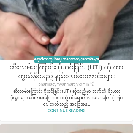
ရောဂါကာကွယ်ရေး အလေ့အကျင့်ကောင်းများ
ဆီးလမ်းကြောင်း ပိုးဝင်ခြင်း (UTI) ကို ကာ
ကွယ်နိုင်မည့် နည်းလမ်းကောင်းများ
pharmacymyanmar@Admin
ဆီးလမ်းကြောင်း ပိုးဝင်ခြင်း (UTI) ဆိုသည်မှာ ဘက်တီးရီးယား
ပိုးမွှားများ ဆီးလမ်းကြောင်းထဲသို့ ဝင်ရောက်လာသောကြောင့် ဖြစ်
ပေါ်တတ်သည့် အခြေအန...
CONTINUE READING