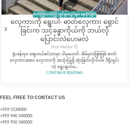
တက်ကြွတက်ကြွ လှုပ်ရှားလှုပ်ရှား နေထိုင်ခြင်း
လှေကားကို ရွေးပါ- ဓာတ်လှေကား ရှောင်
ခြင်းက သင့်ခန္ဓာကိုယ်ကို ဘယ်လို
ပြောင်းလဲပေးမလဲ
Post Master
ရုံးခန်းမှာ၊ ဈေးဝယ်စင်တာမှာ ဒါမှမဟုတ် အိမ်မှာပဲဖြစ်ဖြစ် ဓာတ်
လှေကားအစား လှေကားကို အသုံးပြုဖို့ ဆုံးဖြတ်လိုက်ပါ။ ဒီရိုးရှင်း
တဲ့ ရွေးချယ်မ...
CONTINUE READING
FEEL FREE TO CONTACT US
+959 5134000
+959 940 340000
+959 950 340000